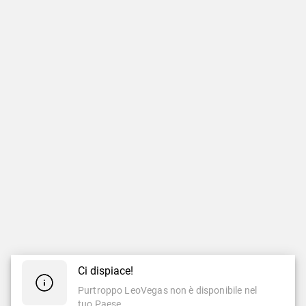
Ci dispiace!
Purtroppo LeoVegas non è disponibile nel
tuo Paese.