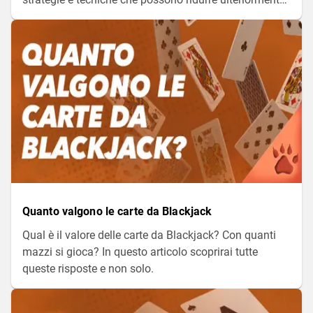
il vantaggio del banco, conoscerle è quindi
fondamentale.
Quanto valgono le carte da Blackjack
Qual è il valore delle carte da Blackjack? Con quanti
mazzi si gioca? In questo articolo scoprirai tutte
queste risposte e non solo.