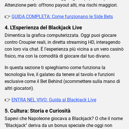
Attenzione però: offrono payout alti, ma rischi maggiori.
👉
GUIDA COMPLETA: Come funzionano le Side Bets
4. L'Esperienza del Blackjack Live
Dimentica la grafica computerizzata. Oggi puoi giocare
contro Croupier reali, in diretta streaming HD, interagendo
con loro via chat. È l'esperienza più vicina a un vero casinò
fisico, ma con la comodità di giocare dal tuo divano.
In questa sezione ti spieghiamo come funziona la
tecnologia live, il galateo da tenere al tavolo e funzioni
esclusive come il Bet Behind (scommettere sulla mano di
altri giocatori).
👉
ENTRA NEL VIVO: Guida al Blackjack Live
5. Cultura: Storia e Curiosità
Sapevi che Napoleone giocava a Blackjack? O che il nome
"Blackjack" deriva da un bonus speciale che oggi non