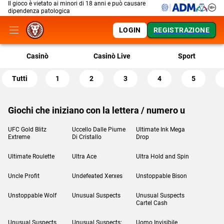
Il gioco è vietato ai minori di 18 anni e può causare
dipendenza patologica
LOGIN
REGISTRAZIONE
Casinò
Casinò Live
Sport
Tutti
1
2
3
4
5
Giochi che iniziano con la lettera / numero u
UFC Gold Blitz
Uccello Dalle Piume
Ultimate Ink Mega
Extreme
Di Cristallo
Drop
Ultimate Roulette
Ultra Ace
Ultra Hold and Spin
Uncle Profit
Undefeated Xerxes
Unstoppable Bison
Unstoppable Wolf
Unusual Suspects
Unusual Suspects
Cartel Cash
Unusual Suspects
Unusual Suspects:
Uomo Invisibile