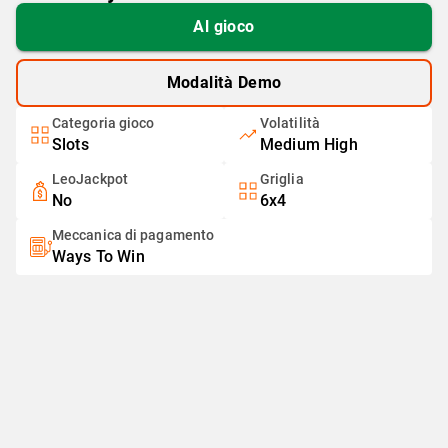
Al gioco
Modalità Demo
Categoria gioco
Volatilità
Slots
Medium High
LeoJackpot
Griglia
No
6x4
Meccanica di pagamento
Ways To Win