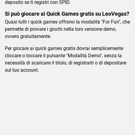
deposito se ti registri con SPID.
Si può giocare ai Quick Games gratis su LeoVegas?
Quasi tutti i quick games offrono la modalità "For Fun", che
permette di provare i giochi nella loro versione demo,
ovvero gratuitamente.
Per giocare ai quick games gratis dovrai semplicemente
cliccare o toccare il pulsante "Modalità Demo", senza la
necessità di scaricare il titolo, di registrarti o di depositare
sul tuo account.