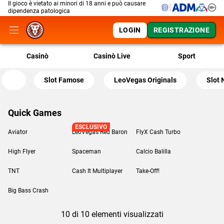
Il gioco è vietato ai minori di 18 anni e può causare
dipendenza patologica
LOGIN
REGISTRAZIONE
Casinò
Casinò Live
Sport
Slot Famose
LeoVegas Originals
Slot 
Quick Games
ESCLUSIVO
Aviator
LeoVegas Red Baron
FlyX Cash Turbo
High Flyer
Spaceman
Calcio Balilla
TNT
Cash It Multiplayer
Take-Off!
Big Bass Crash
10 di 10 elementi visualizzati