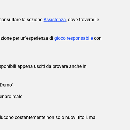
 consultare la sezione
Assistenza
, dove troverai le
izione per un'esperienza di
gioco responsabile
con
isponibili appena usciti da provare anche in
à Demo”.
denaro reale.
roducono costantemente non solo nuovi titoli, ma