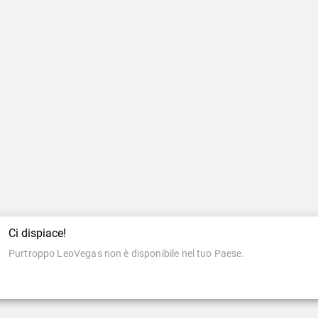
Ci dispiace!
Purtroppo LeoVegas non è disponibile nel tuo Paese.