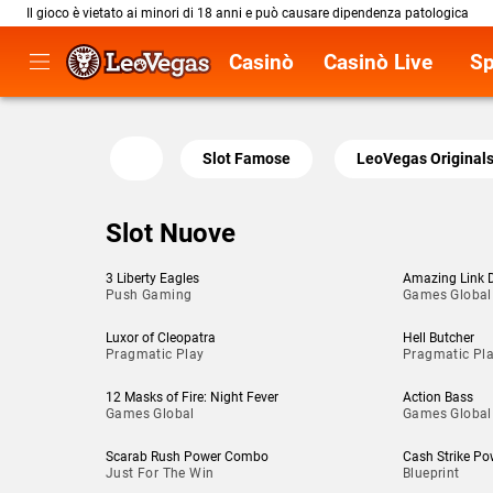
Il gioco è vietato ai minori di 18 anni e può causare dipendenza patologica
Casinò
Casinò Live
Sp
Slot Famose
LeoVegas Original
Slot Nuove
3 Liberty Eagles
Amazing Link 
Push Gaming
Games Global
Luxor of Cleopatra
Hell Butcher
Pragmatic Play
Pragmatic Pl
12 Masks of Fire: Night Fever
Action Bass
Games Global
Games Global
Scarab Rush Power Combo
Cash Strike P
Just For The Win
Blueprint