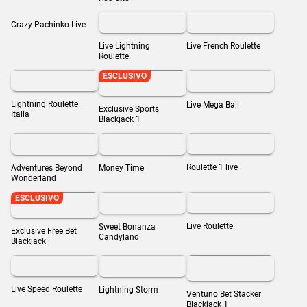
5
9
25
12
10
32
34
15
10
34
Crazy Pachinko Live
Live Lightning
Live French Roulette
Minimo
Roulette
0/7
29
33
16
12
8
Minimo 0,01 €
10 €
ESCLUSIVO
Lightning Roulette
Live Mega Ball
Exclusive Sports
Italia
Blackjack 1
32
15
29
6
4
Minimo 0,10 €
Minimo 0,10 €
Roulette 1 live
Adventures Beyond
Money Time
Minimo
Wonderland
3/7
10
13
30
29
29
Minimo 0,20 €
10 €
ESCLUSIVO
Live Roulette
Sweet Bonanza
Exclusive Free Bet
Minimo
Candyland
Blackjack
1/7
9
15
29
12
13
Minimo 0,50 €
5 €
Live Speed Roulette
Lightning Storm
Ventuno Bet Stacker
Blackjack 1