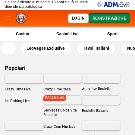
Il gioco è vietato ai minori di 18 anni e può causare
dipendenza patologica
LOGIN
REGISTRAZIONE
Casinò
Casinò Live
Sport
LeoVegas Exclusive
Tavoli Italiani
Nuo
Popolari
25
3
34
4
2
Minimo 0,10 €
Minimo 0,10 €
Auto Live Roulette
Crazy Time Live
Crazy Time Italia
22
10
4
6
26
Minimo 0,10 €
ESCLUSIVO
Ice Fishing Live
LeoVegas Dolce Vita
Roulette Italiana
Roulette
Minimo 0,10 €
Minimo 0,20 €
Crazy Coin Flip Live