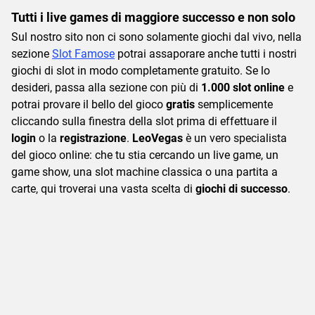
Tutti i live games di maggiore successo e non solo
Sul nostro sito non ci sono solamente giochi dal vivo, nella
sezione
Slot Famose
potrai assaporare anche tutti i nostri
giochi di slot in modo completamente gratuito. Se lo
desideri, passa alla sezione con più di
1.000 slot online
e
potrai provare il bello del gioco
gratis
semplicemente
cliccando sulla finestra della slot prima di effettuare il
login
o la
registrazione
.
LeoVegas
è un vero specialista
del gioco online: che tu stia cercando un live game, un
game show, una slot machine classica o una partita a
carte, qui troverai una vasta scelta di
giochi di successo
.