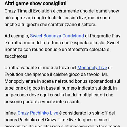
Altri game show consigliati
Crazy Time di Evolution è certamente uno dei game show
più apprezzati dagli utenti dei casinò live, ma ci sono
anche altri giochi che caratterizzano il settore.
Ad esempio,
Sweet Bonanza Candyland
di Pragmatic Play
è un'altra ruota della fortuna che è ispirata alla slot Sweet
Bonanza con round bonus e un'atmosfera colorata e
zuccherosa.
Un'altra variante di ruota si trova nel
Monopoly Live
di
Evolution che riprende il celebre gioco da tavolo. Mr.
Monopoly entra in scena nei round bonus spostandosi sul
tabellone di gioco in base al numero indicato sui dadi, in
un percorso dove ogni casella ha dei moltiplicatori che
possono portare a vincite interessanti.
Infine,
Crazy Pachinko Live
è considerato lo spin-off del
bonus Pachinko del Crazy Time live. In questo caso il
gioco inizia da una classica slot machine dove tre simboli