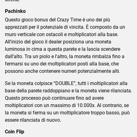
Pachinko
Questo gioco bonus del Crazy Time è uno dei più
apprezzati per il potenziale di vincita. È composto da un
muro verticale con ostacoli e moltiplicatori alla base.
All'inizio del gioco il dealer posiziona una moneta
luminosa in cima a questa parete e la lascia scendere
dall’alto. Tra un piolo e l'altro, la moneta rimbalza fino a
fermarsi su uno dei moltiplicatori posti alla base, che
possono anche contenere numeri potenzialmente alti.
Se la moneta colpisce “DOUBLE”, tutti i moltiplicatori alla
base della parete raddoppiano e la moneta viene rilanciata.
Questo processo può continuare fino ad avere
moltiplicatori con un massimo di 10.000x. Al contrario, se
la moneta si ferma su un moltiplicatore troppo basso, può
essere rilanciata di nuovo.
Coin Flip