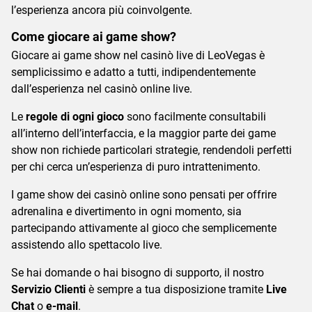
l’esperienza ancora più coinvolgente.
Come giocare ai game show?
Giocare ai game show nel casinò live di LeoVegas è
semplicissimo e adatto a tutti, indipendentemente
dall’esperienza nel casinò online live.
Le
regole di ogni gioco
sono facilmente consultabili
all’interno dell’interfaccia, e la maggior parte dei game
show non richiede particolari strategie, rendendoli perfetti
per chi cerca un’esperienza di puro intrattenimento.
I game show dei casinò online sono pensati per offrire
adrenalina e divertimento in ogni momento, sia
partecipando attivamente al gioco che semplicemente
assistendo allo spettacolo live.
Se hai domande o hai bisogno di supporto, il nostro
Servizio Clienti
è sempre a tua disposizione tramite
Live
Chat
o
e-mail
.