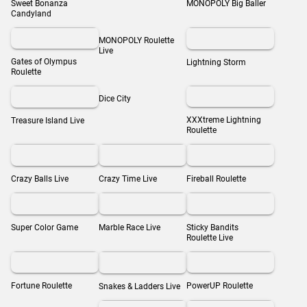
Sweet Bonanza
MONOPOLY Big Baller
Candyland
5
8
18
2
24
Minimo 0,50 €
MONOPOLY Roulette
Live
Gates of Olympus
Lightning Storm
Roulette
30
18
6
6
14
Minimo 0,10 €
Dice City
XXXtreme Lightning
Treasure Island Live
Roulette
Minimo 0,10 €
Minimo 0,10 €
Minimo 0,20 €
Crazy Balls Live
Crazy Time Live
Fireball Roulette
Minimo 0,10 €
Minimo 0,10 €
Minimo 0,20 €
Super Color Game
Marble Race Live
Sticky Bandits
Roulette Live
17
15
15
20
25
24
36
3
22
35
Minimo 0,10 €
Fortune Roulette
PowerUP Roulette
Snakes & Ladders Live
Minimo 0,20 €
Minimo 0,10 €