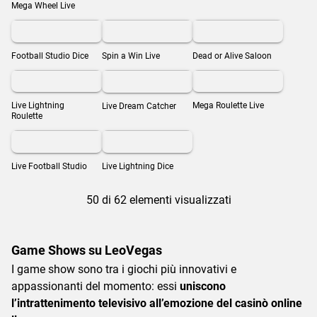
Mega Wheel Live
Minimo 0,50 €
Minimo 0,10 €
Minimo 0,10 €
Football Studio Dice
Spin a Win Live
Dead or Alive Saloon
17
33
5
32
31
28
29
8
32
22
Minimo 0,10 €
Live Lightning
Mega Roulette Live
Live Dream Catcher
Roulette
Minimo 0,50 €
Minimo 0,20 €
Live Football Studio
Live Lightning Dice
50 di 62 elementi visualizzati
Carica altro
Game Shows su LeoVegas
I game show sono tra i giochi più innovativi e
appassionanti del momento: essi
uniscono
l’intrattenimento televisivo all’emozione del casinò online