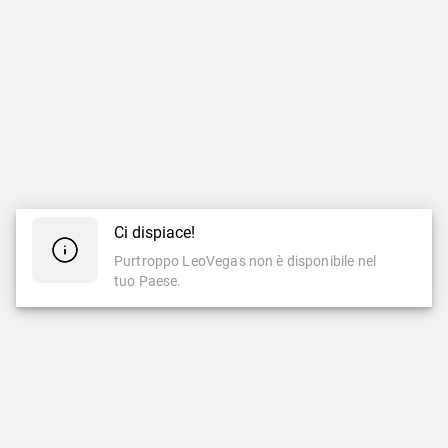
Ci dispiace!
Purtroppo LeoVegas non è disponibile nel
tuo Paese.