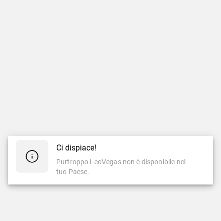
Ci dispiace!
Purtroppo LeoVegas non è disponibile nel
tuo Paese.