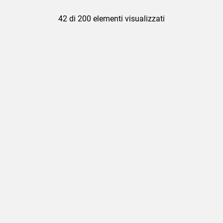
42 di 200 elementi visualizzati
Carica altro