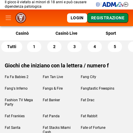
Il gioco è vietato ai minori di 18 anni e può causare
dipendenza patologica
LOGIN
REGISTRAZIONE
Casinò
Casinò Live
Sport
Tutti
1
2
3
4
5
Giochi che iniziano con la lettera / numero f
Fa Fa Babies 2
Fan Tan Live
Fang City
Fang's Inferno
Fangs & Fire
Fangtastic Freespins
Fashion TV Mega
Fat Banker
Fat Drac
Party
Fat Frankies
Fat Panda
Fat Rabbit
Fat Santa
Fat Stacks Miami
Fate of Fortune
Cash