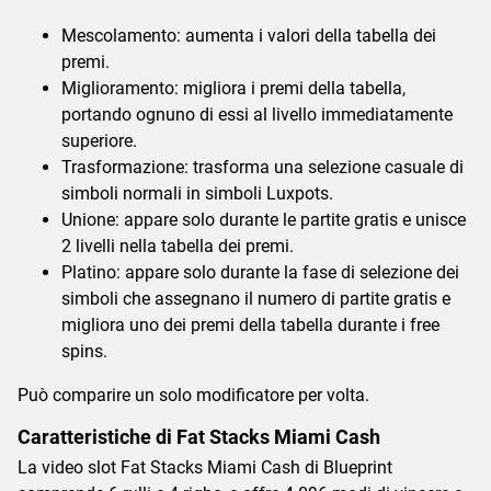
Mescolamento: aumenta i valori della tabella dei
premi.
Miglioramento: migliora i premi della tabella,
portando ognuno di essi al livello immediatamente
superiore.
Trasformazione: trasforma una selezione casuale di
simboli normali in simboli Luxpots.
Unione: appare solo durante le partite gratis e unisce
2 livelli nella tabella dei premi.
Platino: appare solo durante la fase di selezione dei
simboli che assegnano il numero di partite gratis e
migliora uno dei premi della tabella durante i free
spins.
Può comparire un solo modificatore per volta.
Caratteristiche di Fat Stacks Miami Cash
La video slot Fat Stacks Miami Cash di Blueprint