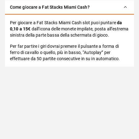
Come giocare a Fat Stacks Miami Cash?
Per giocare a Fat Stacks Miami Cash slot puoi puntare
da
0,10 a 15€
dall’icona delle monete impilate, posta all’estrema
sinistra della parte bassa della schermata di gioco.
Per far partire i giri dovrai premere il pulsante a forma di
ferro di cavallo o quello, più in basso, “Autoplay” per
effettuare da 50 partite consecutive in su in automatico.