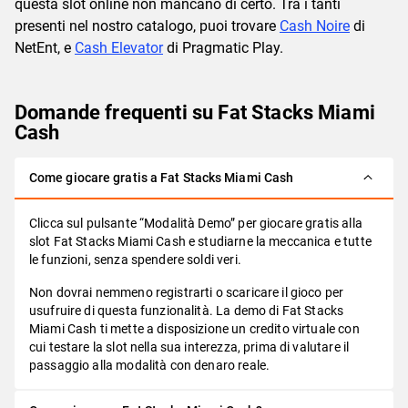
questa slot online non mancano di certo. Tra i tanti
presenti nel nostro catalogo, puoi trovare
Cash Noire
di
NetEnt, e
Cash Elevator
di Pragmatic Play.
Domande frequenti su Fat Stacks Miami
Cash
Come giocare gratis a Fat Stacks Miami Cash
Clicca sul pulsante “Modalità Demo” per giocare gratis alla
slot Fat Stacks Miami Cash e studiarne la meccanica e tutte
le funzioni, senza spendere soldi veri.
Non dovrai nemmeno registrarti o scaricare il gioco per
usufruire di questa funzionalità. La demo di Fat Stacks
Miami Cash ti mette a disposizione un credito virtuale con
cui testare la slot nella sua interezza, prima di valutare il
passaggio alla modalità con denaro reale.