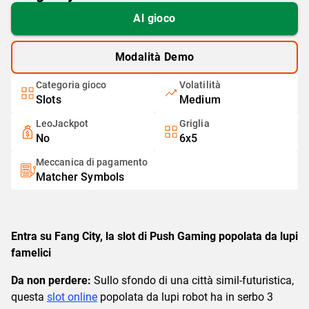
Al gioco
Modalità Demo
Categoria gioco
Volatilità
Slots
Medium
LeoJackpot
Griglia
No
6x5
Meccanica di pagamento
Matcher Symbols
Entra su Fang City, la slot di Push Gaming popolata da lupi
famelici
Da non perdere:
Sullo sfondo di una città simil-futuristica,
questa
slot online
popolata da lupi robot ha in serbo 3