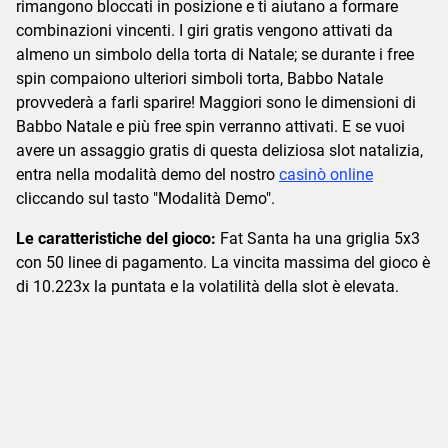
rimangono bloccati in posizione e ti aiutano a formare
combinazioni vincenti. I giri gratis vengono attivati da
almeno un simbolo della torta di Natale; se durante i free
spin compaiono ulteriori simboli torta, Babbo Natale
provvederà a farli sparire! Maggiori sono le dimensioni di
Babbo Natale e più free spin verranno attivati. E se vuoi
avere un assaggio gratis di questa deliziosa slot natalizia,
entra nella modalità demo del nostro
casinò online
cliccando sul tasto "Modalità Demo".
Le caratteristiche del gioco:
Fat Santa ha una griglia 5x3
con 50 linee di pagamento. La vincita massima del gioco è
di 10.223x la puntata e la volatilità della slot è elevata.