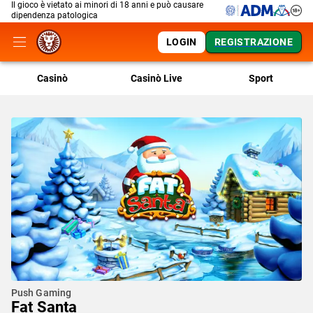
Il gioco è vietato ai minori di 18 anni e può causare
dipendenza patologica
LOGIN
REGISTRAZIONE
Casinò
Casinò Live
Sport
Push Gaming
Fat Santa