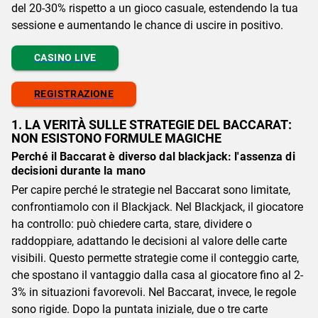
del 20-30% rispetto a un gioco casuale, estendendo la tua
sessione e aumentando le chance di uscire in positivo.
CASINO LIVE
REGISTRAZIONE
1. LA VERITÀ SULLE STRATEGIE DEL BACCARAT:
NON ESISTONO FORMULE MAGICHE
Perché il Baccarat è diverso dal blackjack: l'assenza di
decisioni durante la mano
Per capire perché le strategie nel Baccarat sono limitate,
confrontiamolo con il Blackjack. Nel Blackjack, il giocatore
ha controllo: può chiedere carta, stare, dividere o
raddoppiare, adattando le decisioni al valore delle carte
visibili. Questo permette strategie come il conteggio carte,
che spostano il vantaggio dalla casa al giocatore fino al 2-
3% in situazioni favorevoli. Nel Baccarat, invece, le regole
sono rigide. Dopo la puntata iniziale, due o tre carte