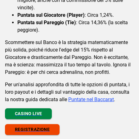
migliore, anche con la commissione del 5% sulle
vincite).
Puntata sul Giocatore (Player)
: Circa 1,24%.
Puntata sul Pareggio (Tie)
: Circa 14,36% (la scelta
peggiore).
Scommettere sul Banco è la strategia matematicamente
più solida, poiché riduce l'edge del 15% rispetto al
Giocatore e drasticamente dal Pareggio. Non è eccitante,
ma è scienza: massimizza il tuo tempo al tavolo. Ignora il
Pareggio: è per chi cerca adrenalina, non profitti.
Per un'analisi approfondita di tutte le opzioni di puntata, i
loro payout e i dettagli sul vantaggio della casa, consulta
la nostra guida dedicata alle
Puntate nel Baccarat
.
CASINO LIVE
REGISTRAZIONE