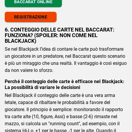
BACCARAT ONLINE
REGISTRAZIONE
6. CONTEGGIO DELLE CARTE NEL BACCARAT:
FUNZIONA? (SPOILER: NON COME NEL
BLACKJACK)
Se nel Blackjack l’idea di contare le carte può trasformare
un giocatore in un predatore, nel Baccarat questo scenario
è più un miraggio che una realtà. Il vantaggio è così esiguo
da non valere lo sforzo.
Perché il conteggio delle carte è efficace nel Blackjack:
La possibilità di variare le decisioni
Nel Blackjack il conteggio delle carte è una vera arma
letale, capace di ribaltare le probabilità a favore del
giocatore. Il principio è semplice: monitorando il rapporto
tra carte alte (10, figure, Assi) e basse (2-6) rimaste nel
mazzo, si calcola un "running count", ad esempio, con il
sistema Hi-Lo, +1 per le basse, -1 per le alte. Quando il