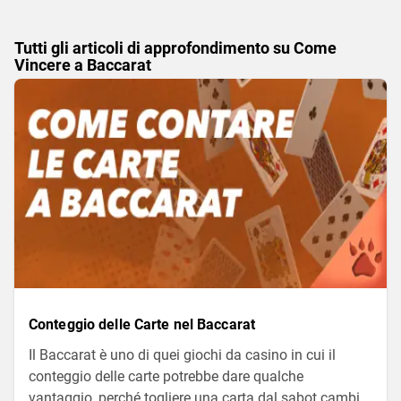
Tutti gli articoli di approfondimento su Come
Vincere a Baccarat
Conteggio delle Carte nel Baccarat
Il Baccarat è uno di quei giochi da casino in cui il
conteggio delle carte potrebbe dare qualche
vantaggio, perché togliere una carta dal sabot cambia