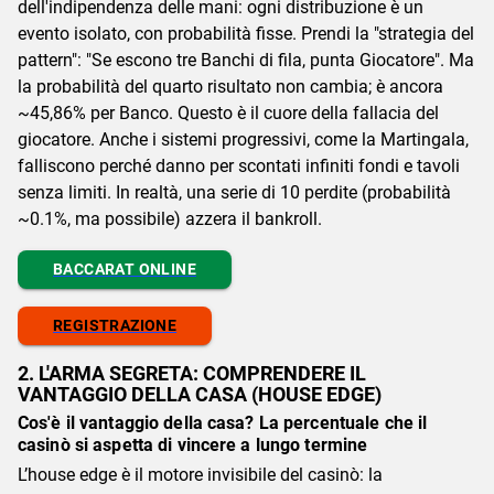
dell'indipendenza delle mani: ogni distribuzione è un
evento isolato, con probabilità fisse. Prendi la "strategia del
pattern": "Se escono tre Banchi di fila, punta Giocatore". Ma
la probabilità del quarto risultato non cambia; è ancora
~45,86% per Banco. Questo è il cuore della fallacia del
giocatore. Anche i sistemi progressivi, come la Martingala,
falliscono perché danno per scontati infiniti fondi e tavoli
senza limiti. In realtà, una serie di 10 perdite (probabilità
~0.1%, ma possibile) azzera il bankroll.
BACCARAT ONLINE
REGISTRAZIONE
2. L'ARMA SEGRETA: COMPRENDERE IL
VANTAGGIO DELLA CASA (HOUSE EDGE)
Cos'è il vantaggio della casa? La percentuale che il
casinò si aspetta di vincere a lungo termine
L’house edge è il motore invisibile del casinò: la