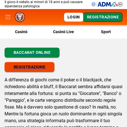
Il gioco è vietato ai minori di 18 anni e può causare
dipendenza patologica
LOGIN
REGISTRAZIONE
Casinò
Casinò Live
Sport
BACCARAT ONLINE
REGISTRAZIONE
A differenza di giochi come il poker o il blackjack, che
richiedono abilità e bluff, il Baccarat sembra affidarsi quasi
interamente alla fortuna: si punta su "Giocatore", "Banco" o
"Pareggio", e le carte vengono distribuite secondo regole
fisse. Ma è davvero solo questione di caso? In realtà, no.
Mentre la fortuna gioca un ruolo dominante in ogni singola
mano, una strategia informata può trasformare il tuo