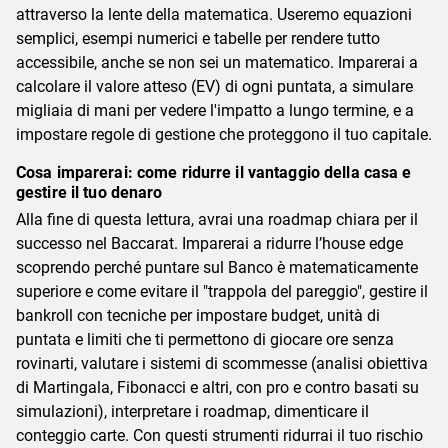
attraverso la lente della matematica. Useremo equazioni
semplici, esempi numerici e tabelle per rendere tutto
accessibile, anche se non sei un matematico. Imparerai a
calcolare il valore atteso (EV) di ogni puntata, a simulare
migliaia di mani per vedere l'impatto a lungo termine, e a
impostare regole di gestione che proteggono il tuo capitale.
Cosa imparerai: come ridurre il vantaggio della casa e
gestire il tuo denaro
Alla fine di questa lettura, avrai una roadmap chiara per il
successo nel Baccarat. Imparerai a ridurre l’house edge
scoprendo perché puntare sul Banco è matematicamente
superiore e come evitare il "trappola del pareggio", gestire il
bankroll con tecniche per impostare budget, unità di
puntata e limiti che ti permettono di giocare ore senza
rovinarti, valutare i sistemi di scommesse (analisi obiettiva
di Martingala, Fibonacci e altri, con pro e contro basati su
simulazioni), interpretare i roadmap, dimenticare il
conteggio carte. Con questi strumenti ridurrai il tuo rischio