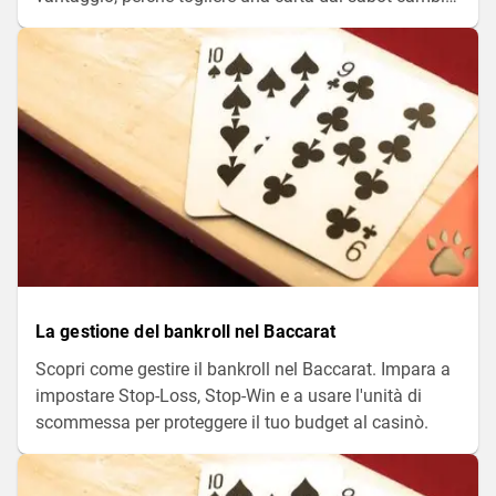
le probabilità delle varie chance ancora possibili. In
altre parole, più carte vengono date e più un giocatore
sarà in grado di stimare in maniera precisa le carte
che rimangono. Scopri qui tutti i dettagli.
La gestione del bankroll nel Baccarat
Scopri come gestire il bankroll nel Baccarat. Impara a
impostare Stop-Loss, Stop-Win e a usare l'unità di
scommessa per proteggere il tuo budget al casinò.