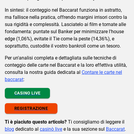
In sintesi: il conteggio nel Baccarat funziona in astratto,
ma fallisce nella pratica, offrendo margini irrisori contro la
sua rigidità e complessità. Lasciatelo ai film e tornate alle
fondamenta: puntate sul Banker per minimizzare l'house
edge (1,06%), evitate il Tie come la peste (14,36%), e
soprattutto, custodite il vostro bankroll come un tesoro.
Per un'analisi completa e dettagliata sulle tecniche di
conteggio delle carte nel Baccarat e la loro effettiva utilità,
consulta la nostra guida dedicata al
Contare le carte nel
baccarat
:
CASINO LIVE
REGISTRAZIONE
Ti è piaciuto questo articolo?
Ti consigliamo di leggere il
blog
dedicato al
casinò live
e la sua sezione sul
Baccarat
.