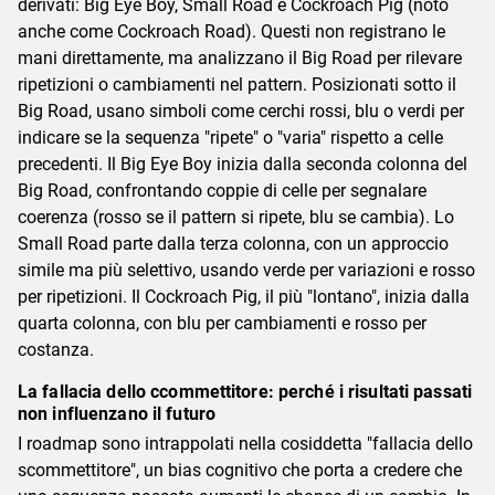
derivati: Big Eye Boy, Small Road e Cockroach Pig (noto
anche come Cockroach Road). Questi non registrano le
mani direttamente, ma analizzano il Big Road per rilevare
ripetizioni o cambiamenti nel pattern. Posizionati sotto il
Big Road, usano simboli come cerchi rossi, blu o verdi per
indicare se la sequenza "ripete" o "varia" rispetto a celle
precedenti. Il Big Eye Boy inizia dalla seconda colonna del
Big Road, confrontando coppie di celle per segnalare
coerenza (rosso se il pattern si ripete, blu se cambia). Lo
Small Road parte dalla terza colonna, con un approccio
simile ma più selettivo, usando verde per variazioni e rosso
per ripetizioni. Il Cockroach Pig, il più "lontano", inizia dalla
quarta colonna, con blu per cambiamenti e rosso per
costanza.
La fallacia dello ccommettitore: perché i risultati passati
non influenzano il futuro
I roadmap sono intrappolati nella cosiddetta "fallacia dello
scommettitore", un bias cognitivo che porta a credere che