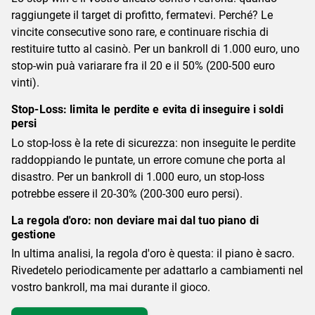
raggiungete il target di profitto, fermatevi. Perché? Le
vincite consecutive sono rare, e continuare rischia di
restituire tutto al casinò. Per un bankroll di 1.000 euro, uno
stop-win puà variarare fra il 20 e il 50% (200-500 euro
vinti).
Stop-Loss: limita le perdite e evita di inseguire i soldi
persi
Lo stop-loss è la rete di sicurezza: non inseguite le perdite
raddoppiando le puntate, un errore comune che porta al
disastro. Per un bankroll di 1.000 euro, un stop-loss
potrebbe essere il 20-30% (200-300 euro persi).
La regola d'oro: non deviare mai dal tuo piano di
gestione
In ultima analisi, la regola d'oro è questa: il piano è sacro.
Rivedetelo periodicamente per adattarlo a cambiamenti nel
vostro bankroll, ma mai durante il gioco.