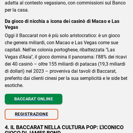
adatta al contesto vegasiano, con commissioni sul Banco
per la casa.
Da gioco di nicchia a icona dei casinò di Macao e Las
Vegas
Oggi il Baccarat non è più solo aristocratico: è un gioco
che genera miliardi, con Macao e Las Vegas come sue
capitali. Nell'ex colonia portoghese, ribattezzata "Las
Vegas d'Asia", il gioco domina il panorama: l'88% dei ricavi
dei 40 casinò – oltre 155 miliardi di patacas (19,3 miliardi
di dollari) nel 2023 – proveniva dai tavoli di Baccarat,
preferito dai clienti cinesi per la sua semplicità e le side bet
esotiche.
BACCARAT ONLINE
REGISTRAZIONE
4. IL BACCARAT NELLA CULTURA POP: L'ICONICO
GIOCO DI JAMES BOND