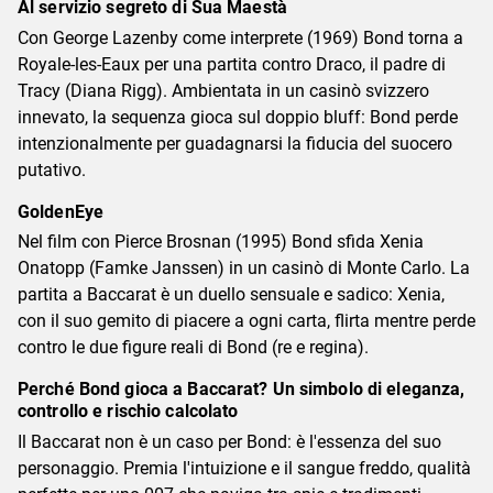
Al servizio segreto di Sua Maestà
Con George Lazenby come interprete (1969) Bond torna a
Royale-les-Eaux per una partita contro Draco, il padre di
Tracy (Diana Rigg). Ambientata in un casinò svizzero
innevato, la sequenza gioca sul doppio bluff: Bond perde
intenzionalmente per guadagnarsi la fiducia del suocero
putativo.
GoldenEye
Nel film con Pierce Brosnan (1995) Bond sfida Xenia
Onatopp (Famke Janssen) in un casinò di Monte Carlo. La
partita a Baccarat è un duello sensuale e sadico: Xenia,
con il suo gemito di piacere a ogni carta, flirta mentre perde
contro le due figure reali di Bond (re e regina).
Perché Bond gioca a Baccarat? Un simbolo di eleganza,
controllo e rischio calcolato
Il Baccarat non è un caso per Bond: è l'essenza del suo
personaggio. Premia l'intuizione e il sangue freddo, qualità