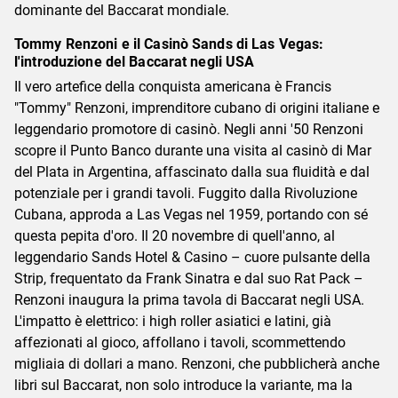
dominante del Baccarat mondiale.
Tommy Renzoni e il Casinò Sands di Las Vegas:
l'introduzione del Baccarat negli USA
Il vero artefice della conquista americana è Francis
"Tommy" Renzoni, imprenditore cubano di origini italiane e
leggendario promotore di casinò. Negli anni '50 Renzoni
scopre il Punto Banco durante una visita al casinò di Mar
del Plata in Argentina, affascinato dalla sua fluidità e dal
potenziale per i grandi tavoli. Fuggito dalla Rivoluzione
Cubana, approda a Las Vegas nel 1959, portando con sé
questa pepita d'oro. Il 20 novembre di quell'anno, al
leggendario Sands Hotel & Casino – cuore pulsante della
Strip, frequentato da Frank Sinatra e dal suo Rat Pack –
Renzoni inaugura la prima tavola di Baccarat negli USA.
L'impatto è elettrico: i high roller asiatici e latini, già
affezionati al gioco, affollano i tavoli, scommettendo
migliaia di dollari a mano. Renzoni, che pubblicherà anche
libri sul Baccarat, non solo introduce la variante, ma la