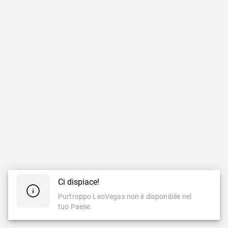
Ci dispiace!
Purtroppo LeoVegas non è disponibile nel
tuo Paese.