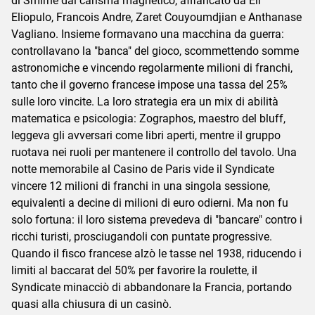
di Smirne dal carisma magnetico, affiancato da Eli
Eliopulo, Francois Andre, Zaret Couyoumdjian e Anthanase
Vagliano. Insieme formavano una macchina da guerra:
controllavano la "banca" del gioco, scommettendo somme
astronomiche e vincendo regolarmente milioni di franchi,
tanto che il governo francese impose una tassa del 25%
sulle loro vincite. La loro strategia era un mix di abilità
matematica e psicologia: Zographos, maestro del bluff,
leggeva gli avversari come libri aperti, mentre il gruppo
ruotava nei ruoli per mantenere il controllo del tavolo. Una
notte memorabile al Casino de Paris vide il Syndicate
vincere 12 milioni di franchi in una singola sessione,
equivalenti a decine di milioni di euro odierni. Ma non fu
solo fortuna: il loro sistema prevedeva di "bancare" contro i
ricchi turisti, prosciugandoli con puntate progressive.
Quando il fisco francese alzò le tasse nel 1938, riducendo i
limiti al baccarat del 50% per favorire la roulette, il
Syndicate minacciò di abbandonare la Francia, portando
quasi alla chiusura di un casinò.