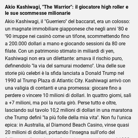
Akio Kashiwagi, "The Warrior": il giocatore high roller e
le sue scommesse milionarie
Akio Kashiwagi, il "Guerriero" del baccarat, era un colosso:
un magnate immobiliare giapponese che negli anni '80 e
'90 irruppe nei casinò come un tifone, scommettendo fino
a 200.000 dollari a mano e giocando sessioni da 80 ore
filate. Con un patrimonio stimato in miliardi di yen,
Kashiwagi non era un dilettante: amava il rischio puro,
definendolo "la via del samurai moderno". Una delle sue
storie più celebri è la sfida lanciata a Donald Trump nel
1990 al Trump Plaza di Atlantic City. Kashiwagi arrivò con
una valigia di contanti e una promessa: giocare fino a
perdere o vincere 10 milioni di dollari. In quattro giorni, salì
a +7 milioni, ma poi la ruota girò. Perse tutto e oltre,
lasciando sul tavolo 10,2 milioni di dollari in una maratona
che Trump definì "la più folle della mia vita". Non fu l'unica
epica: in Australia, al Diamond Beach Casino, vinse quasi
20 milioni di dollari, portando l'insegna sull'orlo del