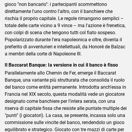
gioco "non bancario": i partecipanti scommettono
direttamente l'uno contro l'altro, con il banchiere che
rischia il proprio capitale. Le regole rimangono semplici –
totale delle carte vicino a 9 vince – ma l'azione è frenetica,
con colpi di scena che tengono tutti col fiato sospeso.
Popolarizzato durante l'era napoleonica e oltre, diventa il
preferito di avventurieri e intellettuali, da Honoré de Balzac
a membri della corte di Napoleone III.
Il Baccarat Banque: la versione in cui il banco è fisso
Parallelamente allo Chemin de Fer, emerge il Baccarat
Banque, una variante più strutturata che consolida il ruolo
del banco come entità permanente. Introdotta anch'essa in
Francia nel XIX secolo, questa modalità vede un giocatore
designato come banchiere per l'intera serata, con una
riserva di capitale fissa che resiste alle puntate multiple dei
"punti" (i giocatori). La casa, se presente, incassa solo una
commissione sulle vincite del banco, rendendolo un gioco
equilibrato e strategico. Giocato con tre mazzi di carte per