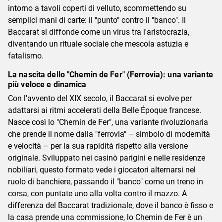
intorno a tavoli coperti di velluto, scommettendo su
semplici mani di carte: il "punto" contro il "banco". Il
Baccarat si diffonde come un virus tra l'aristocrazia,
diventando un rituale sociale che mescola astuzia e
fatalismo.
La nascita dello "Chemin de Fer" (Ferrovia): una variante
più veloce e dinamica
Con l'avvento del XIX secolo, il Baccarat si evolve per
adattarsi ai ritmi accelerati della Belle Époque francese.
Nasce così lo "Chemin de Fer", una variante rivoluzionaria
che prende il nome dalla "ferrovia" – simbolo di modernità
e velocità – per la sua rapidità rispetto alla versione
originale. Sviluppato nei casinò parigini e nelle residenze
nobiliari, questo formato vede i giocatori alternarsi nel
ruolo di banchiere, passando il "banco" come un treno in
corsa, con puntate uno alla volta contro il mazzo. A
differenza del Baccarat tradizionale, dove il banco è fisso e
la casa prende una commissione, lo Chemin de Fer è un