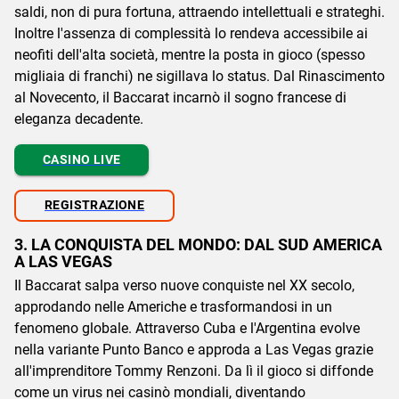
saldi, non di pura fortuna, attraendo intellettuali e strateghi.
Inoltre l'assenza di complessità lo rendeva accessibile ai
neofiti dell'alta società, mentre la posta in gioco (spesso
migliaia di franchi) ne sigillava lo status. Dal Rinascimento
al Novecento, il Baccarat incarnò il sogno francese di
eleganza decadente.
CASINO LIVE
REGISTRAZIONE
3. LA CONQUISTA DEL MONDO: DAL SUD AMERICA
A LAS VEGAS
Il Baccarat salpa verso nuove conquiste nel XX secolo,
approdando nelle Americhe e trasformandosi in un
fenomeno globale. Attraverso Cuba e l'Argentina evolve
nella variante Punto Banco e approda a Las Vegas grazie
all'imprenditore Tommy Renzoni. Da lì il gioco si diffonde
come un virus nei casinò mondiali, diventando