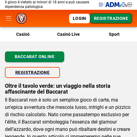
Il gioco è vietato ai minori di 18 anni e può causare
dipendenza patologica
LOGIN
REGISTRAZIONE
Casinò
Casinò Live
Sport
BACCARAT ONLINE
REGISTRAZIONE
Oltre il tavolo verde: un viaggio nella storia
affascinante del Baccarat
Il Baccarat non è solo un semplice gioco di carte, ma
un'epica avventura che mescola lusso, intrighi e un pizzico
di rischio calcolato. Nato come passatempo esclusivo per
l'élite, il Baccarat simboleggia l'essenza del glamour
dell’azzardo, dove ogni mano può ribaltare destini e creare
leggende. In questo articolo ci immergeremo nelle sue