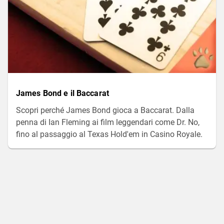
James Bond e il Baccarat
Scopri perché James Bond gioca a Baccarat. Dalla
penna di Ian Fleming ai film leggendari come Dr. No,
fino al passaggio al Texas Hold'em in Casino Royale.