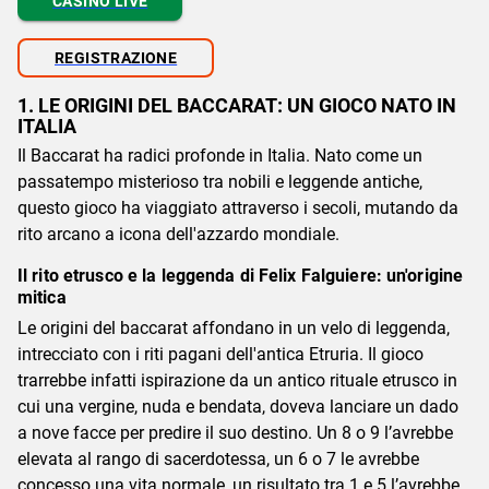
CASINO LIVE
REGISTRAZIONE
1. LE ORIGINI DEL BACCARAT: UN GIOCO NATO IN
ITALIA
Il Baccarat ha radici profonde in Italia. Nato come un
passatempo misterioso tra nobili e leggende antiche,
questo gioco ha viaggiato attraverso i secoli, mutando da
rito arcano a icona dell'azzardo mondiale.
Il rito etrusco e la leggenda di Felix Falguiere: un'origine
mitica
Le origini del baccarat affondano in un velo di leggenda,
intrecciato con i riti pagani dell'antica Etruria. Il gioco
trarrebbe infatti ispirazione da un antico rituale etrusco in
cui una vergine, nuda e bendata, doveva lanciare un dado
a nove facce per predire il suo destino. Un 8 o 9 l’avrebbe
elevata al rango di sacerdotessa, un 6 o 7 le avrebbe
concesso una vita normale, un risultato tra 1 e 5 l’avrebbe