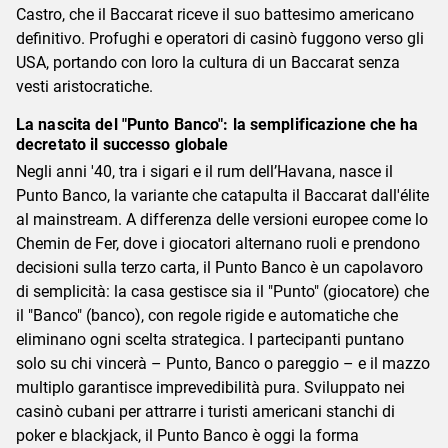
Castro, che il Baccarat riceve il suo battesimo americano
definitivo. Profughi e operatori di casinò fuggono verso gli
USA, portando con loro la cultura di un Baccarat senza
vesti aristocratiche.
La nascita del "Punto Banco": la semplificazione che ha
decretato il successo globale
Negli anni '40, tra i sigari e il rum dell’Havana, nasce il
Punto Banco, la variante che catapulta il Baccarat dall'élite
al mainstream. A differenza delle versioni europee come lo
Chemin de Fer, dove i giocatori alternano ruoli e prendono
decisioni sulla terzo carta, il Punto Banco è un capolavoro
di semplicità: la casa gestisce sia il "Punto" (giocatore) che
il "Banco" (banco), con regole rigide e automatiche che
eliminano ogni scelta strategica. I partecipanti puntano
solo su chi vincerà – Punto, Banco o pareggio – e il mazzo
multiplo garantisce imprevedibilità pura. Sviluppato nei
casinò cubani per attrarre i turisti americani stanchi di
poker e blackjack, il Punto Banco è oggi la forma