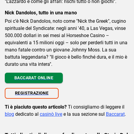
"L'azzardo è come gli affari: rischi tutto o non giochi".
Nick Dandolos, tutto in una mano
Poi c'è Nick Dandolos, noto come "Nick the Greek", cugino
spirituale del Syndicate: negli anni '40, a Las Vegas, vinse
500.000 dollari in sei mesi al Horseshoe Casino –
equivalenti a 15 milioni oggi – solo per perderli tutti in una
mano fatale contro un giovane Johnny Moss. La sua
battuta leggendaria? "Il gioco è bello finché dura, e il mio è
durato una vita intera".
BACCARAT ONLINE
REGISTRAZIONE
Ti è piaciuto questo articolo?
Ti consigliamo di leggere il
blog
dedicato al
casinò live
e la sua sezione sul
Baccarat
.