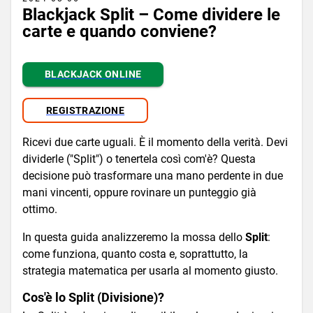
Blackjack Split – Come dividere le
carte e quando conviene?
BLACKJACK ONLINE
REGISTRAZIONE
Ricevi due carte uguali. È il momento della verità. Devi
dividerle ("Split") o tenertela così com'è? Questa
decisione può trasformare una mano perdente in due
mani vincenti, oppure rovinare un punteggio già
ottimo.
In questa guida analizzeremo la mossa dello
Split
:
come funziona, quanto costa e, soprattutto, la
strategia matematica per usarla al momento giusto.
Cos'è lo Split (Divisione)?