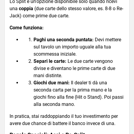
Lo Split è un'opzione disponibile solo quando ricevi
una
coppia
(due carte dello stesso valore, es. 8-8 o Re-
Jack) come prime due carte.
Come funziona:
Paghi una seconda puntata:
Devi mettere
sul tavolo un importo uguale alla tua
scommessa iniziale.
Separi le carte:
Le due carte vengono
divise e diventano le prime carte di due
mani distinte.
Giochi due mani:
Il dealer ti dà una
seconda carta per la prima mano e la
giochi fino alla fine (Hit o Stand). Poi passi
alla seconda mano.
In pratica, stai raddoppiando il tuo investimento per
avere due chance di battere il banco invece di una.