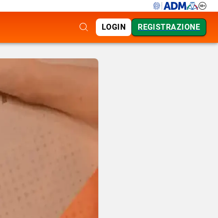
LOGIN
REGISTRAZIONE