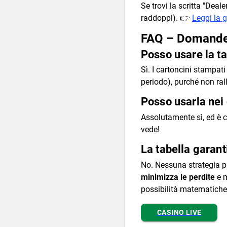
Se trovi la scritta "Deal
raddoppi). 👉
Leggi la 
FAQ – Domande f
Posso usare la ta
Sì. I cartoncini stampa
periodo), purché non ralle
Posso usarla nei
Assolutamente sì, ed è c
vede!
La tabella garanti
No. Nessuna strategia pu
minimizza le perdite
e m
possibilità matematiche
CASINO LIVE