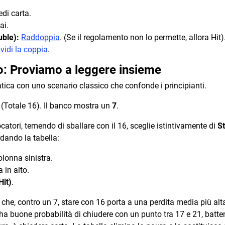
di carta.
ai.
ble):
Raddoppia
. (Se il regolamento non lo permette, allora Hit)
vidi la coppia
.
o: Proviamo a leggere insieme
atica con uno scenario classico che confonde i principianti.
(Totale 16). Il banco mostra un
7
.
catori, temendo di sballare con il 16, sceglie istintivamente di
S
ando la tabella:
olonna sinistra.
a in alto.
Hit)
.
 che, contro un 7, stare con 16 porta a una perdita media più alt
7 ha buone probabilità di chiudere con un punto tra 17 e 21, batt