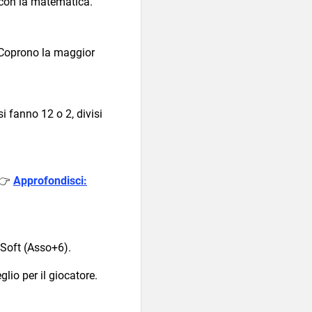
e con la matematica.
 Coprono la maggior
 fanno 12 o 2, divisi
 👉
Approfondisci:
7 Soft (Asso+6).
lio per il giocatore.