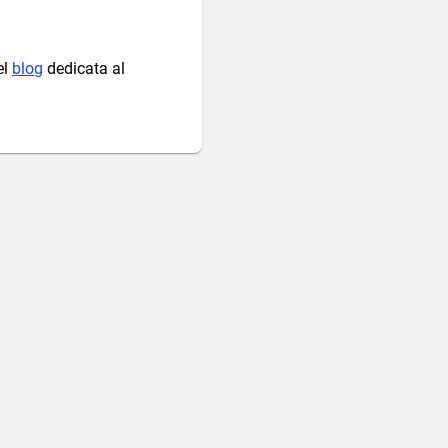
el
blog
dedicata al