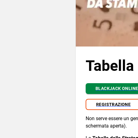
Tabella
BLACKJACK ONLIN
REGISTRAZIONE
Non serve essere un geni
schermata aperta).