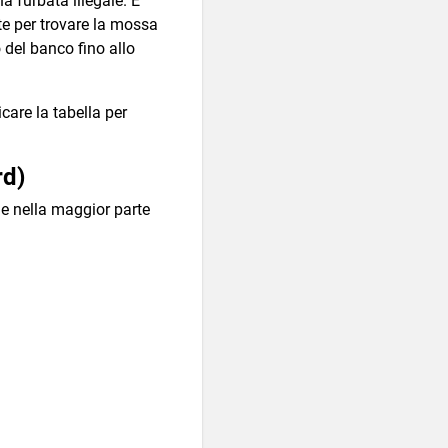
a furbata illegale. È
te per trovare la mossa
o del banco fino allo
care la tabella per
rd)
e nella maggior parte