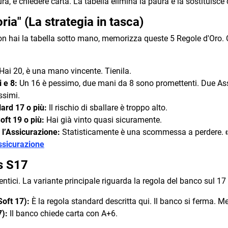
ura, è chiedere carta. La tabella elimina la paura e la sostituisc
ia" (La strategia in tasca)
on hai la tabella sotto mano, memorizza queste 5 Regole d'Oro.
Hai 20, è una mano vincente. Tienila.
 e 8:
Un 16 è pessimo, due mani da 8 sono promettenti. Due Assi
ssimi.
ard 17 o più:
Il rischio di sballare è troppo alto.
oft 19 o più:
Hai già vinto quasi sicuramente.
l’Assicurazione:
Statisticamente è una scommessa a perdere.
Assicurazione
vs S17
dentici. La variante principale riguarda la regola del banco sul 1
oft 17):
È la regola standard descritta qui. Il banco si ferma. Meg
7):
Il banco chiede carta con A+6.