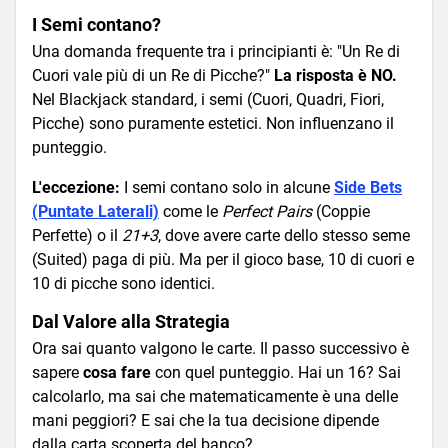
I Semi contano?
Una domanda frequente tra i principianti è: "Un Re di
Cuori vale più di un Re di Picche?"
La risposta è NO.
Nel Blackjack standard, i semi (Cuori, Quadri, Fiori,
Picche) sono puramente estetici. Non influenzano il
punteggio.
L'eccezione:
I semi contano solo in alcune
Side Bets
(Puntate Laterali)
come le
Perfect Pairs
(Coppie
Perfette) o il
21+3
, dove avere carte dello stesso seme
(Suited) paga di più. Ma per il gioco base, 10 di cuori e
10 di picche sono identici.
Dal Valore alla Strategia
Ora sai quanto valgono le carte. Il passo successivo è
sapere
cosa fare
con quel punteggio. Hai un 16? Sai
calcolarlo, ma sai che matematicamente è una delle
mani peggiori? E sai che la tua decisione dipende
dalla carta scoperta del banco?