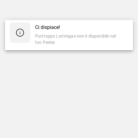
Ci dispiace!
Purtroppo LeoVegas non è disponibile nel
tuo Paese.
CASINÒ
CASINÒ LIVE
Casinò
Casinò Live
Slot Famose
Nuovi Giochi Live
LeoVegas Originals
LeoVegas Exclusive