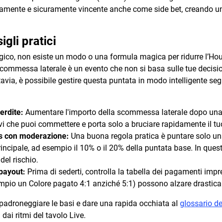
amente e sicuramente vincente anche come side bet, creando u
igli pratici
tegico, non esiste un modo o una formula magica per ridurre l’Ho
commessa laterale è un evento che non si basa sulle tue decisio
tavia, è possibile gestire questa puntata in modo intelligente se
erdite:
Aumentare l'importo della scommessa laterale dopo una 
ravi che puoi commettere e porta solo a bruciare rapidamente il t
s con moderazione:
Una buona regola pratica è puntare solo una
cipale, ad esempio il 10% o il 20% della puntata base. In ques
del rischio.
 payout:
Prima di sederti, controlla la tabella dei pagamenti impr
empio un Colore pagato 4:1 anziché 5:1) possono alzare drastic
 padroneggiare le basi e dare una rapida occhiata al
glossario de
dai ritmi del tavolo Live.