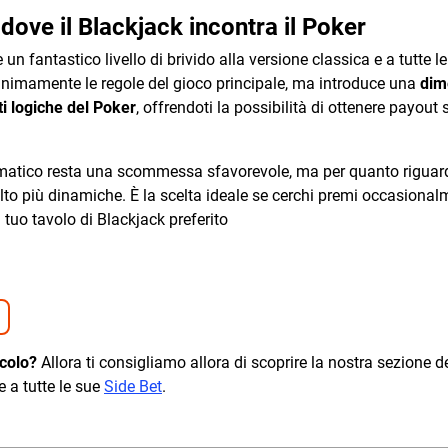
dove il Blackjack incontra il Poker
 fantastico livello di brivido alla versione classica e a tutte le
inimamente le regole del gioco principale, ma introduce una
dim
ti logiche del Poker
, offrendoti la possibilità di ottenere payout 
matico resta una scommessa sfavorevole, ma per quanto riguard
lto più dinamiche. È la scelta ideale se cerchi premi occasionalm
uo tavolo di Blackjack preferito
icolo?
Allora ti consigliamo allora di scoprire la nostra sezione d
e a tutte le sue
Side Bet
.