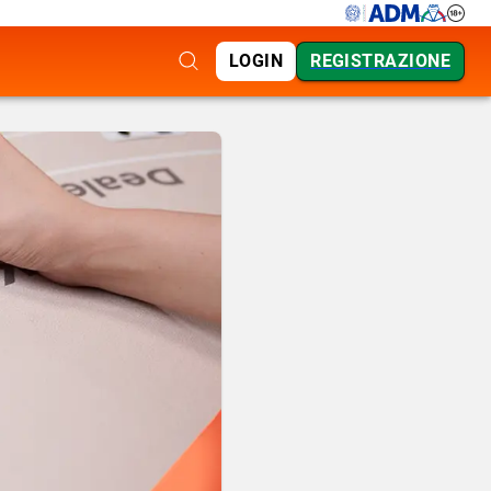
LOGIN
REGISTRAZIONE