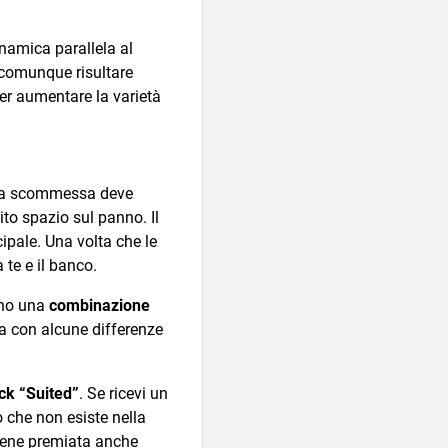
namica parallela al
 comunque risultare
er aumentare la varietà
. La scommessa deve
ito spazio sul panno. Il
ipale. Una volta che le
 te e il banco.
mano una
combinazione
a con alcune differenze
ack “Suited”
. Se ricevi un
o che non esiste nella
viene premiata anche