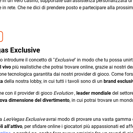
in un vero casinò, supportate dall'assistenza personalizzata d
re in rete. Che ne dici di prendere posto e partecipare alla pros
as Exclusive
 introdurre il concetto di "
Exclusive
" in modo che tu possa unirt
l vivo
più realistiche che potrai trovare online, grazie ai nostri d
ione tecnologica garantita dai nostri provider di gioco. Come fors
ta
della nostra lobby, in cui tutti i tavoli sono di un
brand esclusi
ne con il provider di gioco
Evolution
,
leader mondiale
del settor
ova dimensione del divertimento
, in cui potrai trovare un mondo
ra
LeoVegas Exclusive
avrai modo di provare una vasta gamma d
li all’attivo
, per sfidare online i giocatori più appassionati ed af