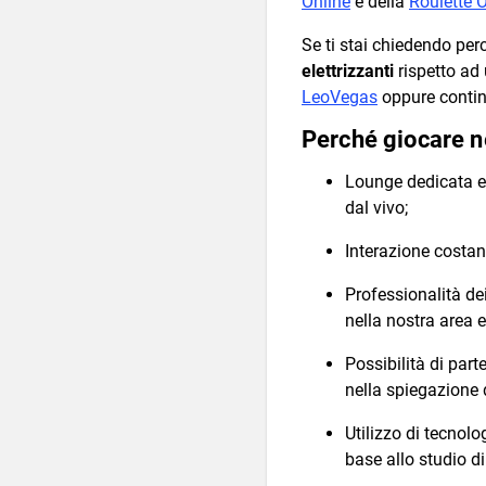
Online
e della
Roulette 
Se ti stai chiedendo per
elettrizzanti
rispetto ad 
LeoVegas
oppure continu
Perché giocare n
Lounge dedicata 
dal vivo;
Interazione costan
Professionalità dei
nella nostra area e
Possibilità di part
nella spiegazione 
Utilizzo di tecnolo
base allo studio di