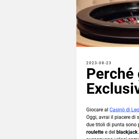
2023-08-23
Perché 
Exclusi
Giocare al
Casinò di Le
Oggi, avrai il piacere di
due titoli di punta sono
roulette
e del
blackjack