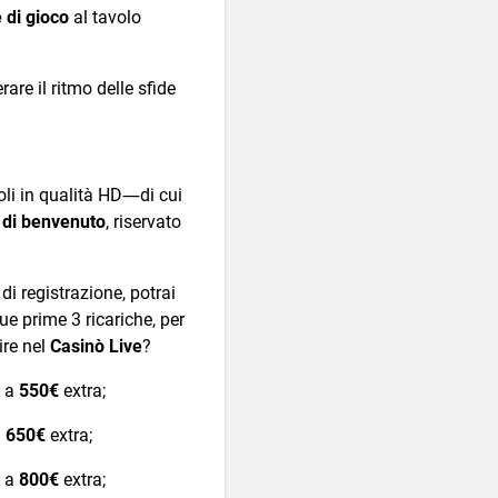
e di gioco
al tavolo
are il ritmo delle sfide
voli in qualità HD―di cui
 di benvenuto
, riservato
 di registrazione, potrai
ue prime 3 ricariche, per
ire nel
Casinò Live
?
o a
550€
extra;
a
650€
extra;
o a
800€
extra;