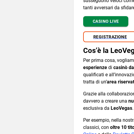
susseguono veloci come 
tanti avversari da sfida
CASINO LIVE
REGISTRAZIONE
Cos’è la LeoVeg
Per prima cosa, vogliamo
esperienze
di
casinò da
qualificati e all’innovaz
tratta di un’
area riserva
Grazie alla collaborazio
davvero a creare una
nu
esclusiva da
LeoVegas
.
Per esempio, nella nost
classici, con
oltre 10 tito