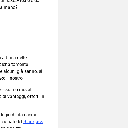
i un
dealer
reale e da
sima mano?
i ad una delle
ealer altamente
e alcuni già sanno, si
vo
: il nostro!
e―siamo riusciti
 di vantaggi, offerti in
i giochi da casinò
fezionati del
Blackjack