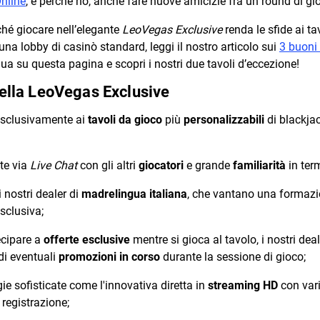
Online
, e perché no, anche fare nuove amicizie fra un round di gioc
ché giocare nell’elegante
LeoVegas Exclusive
renda le sfide ai ta
una lobby di casinò standard, leggi il nostro articolo sui
3 buoni 
a su questa pagina e scopri i nostri due tavoli d’eccezione!
ella LeoVegas Exclusive
esclusivamente ai
tavoli da gioco
più
personalizzabili
di blackjac
te via
Live Chat
con gli altri
giocatori
e grande
familiarità
in term
 nostri dealer di
madrelingua italiana
, che vantano una formazi
sclusiva;
ecipare a
offerte esclusive
mentre si gioca al tavolo, i nostri de
di eventuali
promozioni in corso
durante la sessione di gioco;
gie sofisticate come l'innovativa diretta in
streaming HD
con vari
 registrazione;