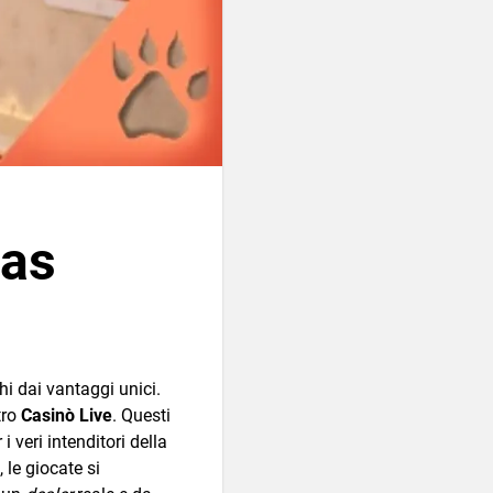
gas
hi dai vantaggi unici.
tro
Casinò Live
. Questi
r i veri intenditori della
 le giocate si