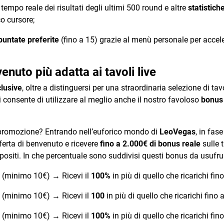
tempo reale dei risultati degli ultimi 500 round e altre
statistich
co cursore;
puntate preferite
(fino a 15) grazie al menù personale per acceler
venuto più adatta ai tavoli live
lusive
, oltre a distinguersi per una straordinaria selezione di ta
 consente di utilizzare al meglio anche il nostro favoloso
bonus
romozione? Entrando nell’euforico mondo di
LeoVegas
, in fase
ferta di benvenuto e ricevere
fino a 2.000€ di bonus reale
sulle t
depositi. In che percentuale sono suddivisi questi bonus da usufru
(minimo 10€) → Ricevi il
100%
in più di quello che ricarichi fin
(minimo 10€) → Ricevi il
100
in più di quello che ricarichi fino 
(minimo 10€) → Ricevi il
100%
in più di quello che ricarichi fin