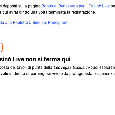
ei depositi sulla pagina
Bonus di Benvenuto per il Casinò Live
pe
cui avrai diritto una volta terminata la registrazione.
da alla Roulette Online per Principianti
sinò Live non si ferma qui
posta dei tavoli di punta della
LeoVegas Exclusive
puoi esplorare
avolo
in diretta streaming per vivere da protagonista l’esperienza