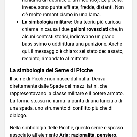
invece, sono punte affilate, fredde, distanti. Non
c’è molto romanticismo in una lama.
La simbologia militare:
Una teoria più curiosa
chiama in causa i due
galloni rovesciati
che, in
alcuni contesti storici, indicavano un grado
bassissimo o addirittura una punizione. Anche
qui, il messaggio è chiaro: sei stato declassato,
respinto, rimandato al mittente.
La simbologia del Seme di Picche
Il seme di Picche non nasce dal nulla. Deriva
direttamente dalle Spade dei mazzi latini, che
rappresentavano la classe militare e il potere armato.
La forma stessa richiama la punta di una lancia o di
una spada, uno strumento di conflitto più che di
dialogo.
Nella simbologia delle Picche, questo seme è spesso
associato all’elemento
Aria: razionalità, pensiero,