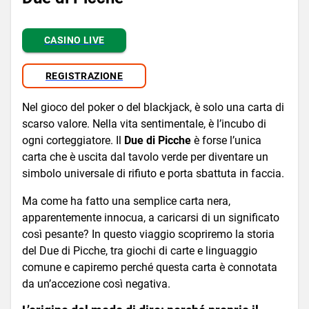
CASINO LIVE
REGISTRAZIONE
Nel gioco del poker o del blackjack, è solo una carta di
scarso valore. Nella vita sentimentale, è l’incubo di
ogni corteggiatore. Il
Due di Picche
è forse l’unica
carta che è uscita dal tavolo verde per diventare un
simbolo universale di rifiuto e porta sbattuta in faccia.
Ma come ha fatto una semplice carta nera,
apparentemente innocua, a caricarsi di un significato
così pesante? In questo viaggio scopriremo la storia
del Due di Picche, tra giochi di carte e linguaggio
comune e capiremo perché questa carta è connotata
da un’accezione così negativa.