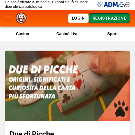
Il gioco è vietato ai minori di 18 anni e può causare
dipendenza patologica
LOGIN
REGISTRAZIONE
Casinò
Casinò Live
Sport
Due di Picche