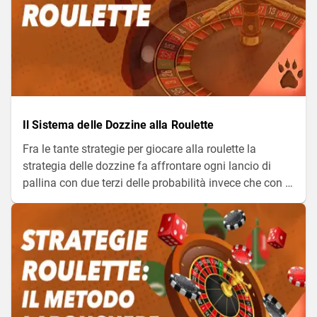
Il Sistema delle Dozzine alla Roulette
Fra le tante strategie per giocare alla roulette la
strategia delle dozzine fa affrontare ogni lancio di
pallina con due terzi delle probabilità invece che con la
metà, ma che nella pratica dà vita a due metodi di
gioco molto diversi.