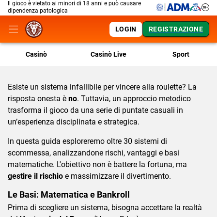
Il gioco è vietato ai minori di 18 anni e può causare
dipendenza patologica
LOGIN
REGISTRAZIONE
Casinò
Casinò Live
Sport
Esiste un sistema infallibile per vincere alla roulette? La
risposta onesta è
no
. Tuttavia, un approccio metodico
trasforma il gioco da una serie di puntate casuali in
un’esperienza disciplinata e strategica.
In questa guida esploreremo oltre 30 sistemi di
scommessa, analizzandone rischi, vantaggi e basi
matematiche. L'obiettivo non è battere la fortuna, ma
gestire il rischio
e massimizzare il divertimento.
Le Basi: Matematica e Bankroll
Prima di scegliere un sistema, bisogna accettare la realtà