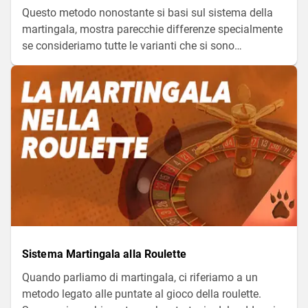
Questo metodo nonostante si basi sul sistema della
martingala, mostra parecchie differenze specialmente
se consideriamo tutte le varianti che si sono
sviluppate a partire dal metodo originario,
scopriamolo insieme
Sistema Martingala alla Roulette
Quando parliamo di martingala, ci riferiamo a un
metodo legato alle puntate al gioco della roulette.