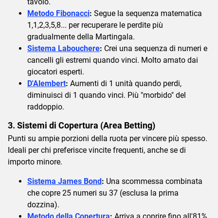
tavolo.
Metodo Fibonacci
:
Segue la sequenza matematica
1,1,2,3,5,8... per recuperare le perdite più
gradualmente della Martingala.
Sistema Labouchere
:
Crei una sequenza di numeri e
cancelli gli estremi quando vinci. Molto amato dai
giocatori esperti.
D'Alembert
:
Aumenti di 1 unità quando perdi,
diminuisci di 1 quando vinci. Più "morbido" del
raddoppio.
3. Sistemi di Copertura (Area Betting)
Punti su ampie porzioni della ruota per vincere più spesso.
Ideali per chi preferisce vincite frequenti, anche se di
importo minore.
Sistema James Bond
:
Una scommessa combinata
che copre 25 numeri su 37 (esclusa la prima
dozzina).
Metodo della Copertura
:
Arriva a coprire fino all'81%