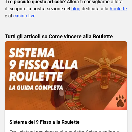
Ti è piaciuto questo articolo?
Allora ti consigliamo allora
di scoprire la nostra sezione del
blog
dedicata alla
Roulette
e al
casinò live
Tutti gli articoli su Come vincere alla Roulette
Sistema del 9 Fisso alla Roulette