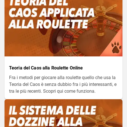
Teoria del Caos alla Roulette Online
Fra i metodi per giocare alla roulette quello che usa la
Teoria del Caos è senza dubbio fra i più interessanti, e
tra le più recenti. Scopri qui come funziona.