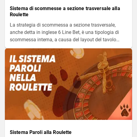
Sistema di scommesse a sezione trasversale alla
Roulette
La strategia di scommessa a sezione trasversale,
anche detta in inglese 6 Line Bet, è una tipologia di
scommessa interna, a causa del layout del tavolo
della roulette, scopriamolo qui.
Sistema Paroli alla Roulette