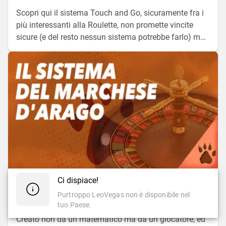
Scopri qui il sistema Touch and Go, sicuramente fra i
più interessanti alla Roulette, non promette vincite
sicure (e del resto nessun sistema potrebbe farlo) ma
permette di applicare uno schema che ha fondamenti
matematici e soprattutto empirici abbastanza solidi.
Ci dispiace!
Il Sistema del Marchese D’Arago
Purtroppo LeoVegas non è disponibile nel
tuo Paese.
Il sistema del marchese D’Arago è fra i più famosi.
Creato non da un matematico ma da un giocatore, ed