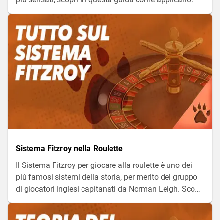
Sistema Fitzroy nella Roulette
Il Sistema Fitzroy per giocare alla roulette è uno dei
più famosi sistemi della storia, per merito del gruppo
di giocatori inglesi capitanati da Norman Leigh. Scopri
qui come funziona questo sistema di gioco alla
Roulette.