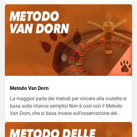
scopri qui come funziona.
Metodo Van Dorn
La maggior parte dei metodi per vincere alla roulette si
basa sulle chance semplici Non è così con il Metodo
Van Dorn, che si basa invece sull’osservazione dei
numeri e sull’attuazione di una strategia in base agli
ultimi numeri usciti. Scopri qui il metodo.