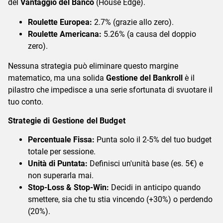
del
Vantaggio del Banco
(House Edge).
Roulette Europea:
2.7% (grazie allo zero).
Roulette Americana:
5.26% (a causa del doppio
zero).
Nessuna strategia può eliminare questo margine
matematico, ma una solida
Gestione del Bankroll
è il
pilastro che impedisce a una serie sfortunata di svuotare il
tuo conto.
Strategie di Gestione del Budget
Percentuale Fissa:
Punta solo il 2-5% del tuo budget
totale per sessione.
Unità di Puntata:
Definisci un'unità base (es. 5€) e
non superarla mai.
Stop-Loss & Stop-Win:
Decidi in anticipo quando
smettere, sia che tu stia vincendo (+30%) o perdendo
(20%).