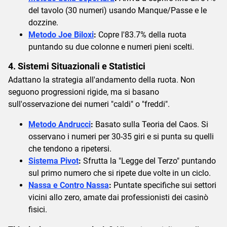
del tavolo (30 numeri) usando Manque/Passe e le
dozzine.
Metodo Joe Biloxi
:
Copre l'83.7% della ruota
puntando su due colonne e numeri pieni scelti.
4. Sistemi Situazionali e Statistici
Adattano la strategia all'andamento della ruota. Non
seguono progressioni rigide, ma si basano
sull'osservazione dei numeri "caldi" o "freddi".
Metodo Andrucci
:
Basato sulla Teoria del Caos. Si
osservano i numeri per 30-35 giri e si punta su quelli
che tendono a ripetersi.
Sistema Pivot
:
Sfrutta la "Legge del Terzo" puntando
sul primo numero che si ripete due volte in un ciclo.
Nassa e Contro Nassa
:
Puntate specifiche sui settori
vicini allo zero, amate dai professionisti dei casinò
fisici.