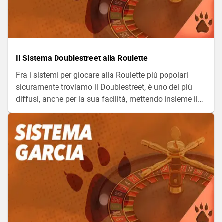
Il Sistema Doublestreet alla Roulette
Fra i sistemi per giocare alla Roulette più popolari
sicuramente troviamo il Doublestreet, è uno dei più
diffusi, anche per la sua facilità, mettendo insieme il
gioco su sestine, quartine ed anche numeri singoli.
Scopri qui come funziona.