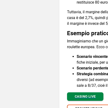
restituisce 80 euro 
Tuttavia, il margine dell
casa è del 2,7%, quindi 
il margine è invece del 
Esempio pratico
Immaginiamo che un gioc
roulette europea. Ecco 
Scenario vincente
fiche iniziale, per 
Scenario perdent
Strategia combin
diversi (ad esempi
sale a 8/37, cioè 
CASINO LIVE