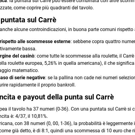
gica
: la puntata sul Carrè può essere combinata con altre scomm
izzate, come coprire più quadranti del tavolo.
 puntata sul Carrè
anche alcune controindicazioni, in buona parte comuni rispetto 
rispetto alle scommesse esterne
: sebbene copra quattro numeri,
ativamente bassa.
rgine del casinò
: come tutte le scommesse alla roulette, il Carr
lla roulette europea, 5,26% in quella americana), il che significa
aggio matematico.
caso di serie negative
: se la pallina non cade nei numeri selezion
rire rapidamente il proprio bankroll.
incita e payout della punta sul Carrè
opea il tavolo ha 37 numeri (0-36). Con una puntata sul Carrè si 
ncita è: 4/37, il 10,81%.
icana, con 38 numeri (0, 00, 1-36), la probabilità è leggermente i
 come già detto, è di 8:1, quindi una scommessa di 10 euro che r