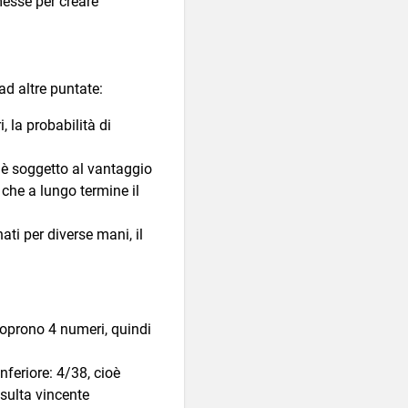
esse per creare
ad altre puntate:
 la probabilità di
è è soggetto al vantaggio
 che a lungo termine il
ati per diverse mani, il
coprono 4 numeri, quindi
nferiore: 4/38, cioè
isulta vincente