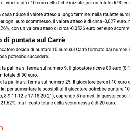
di vincita più i 10 euro della fiche iniziale, per un totale di 90 eu
a casa riduce il valore atteso a lungo termine: nella roulette euro
per ogni euro scommesso, il valore atteso è di circa -0,027 euro. 
5,26%, con un valore atteso di circa -0,0526 euro per euro scomm
 di puntata sul Carrè
atore decida di puntare 10 euro sul Carrè formato dai numeri 8,
cosa potrebbe succedere.
: la pallina si ferma sul numero 9. Il giocatore riceve 80 euro (8:1
un totale di 90 euro.
e
: la pallina si ferma sul numero 25. Il giocatore perde i 10 eur
ata
: per aumentare le possibilità il giocatore potrebbe puntare 1
o, 8-9-11-12 e 17-18-20-21), coprendo 8 numeri. In questo caso, la
il 21,62%, ma il costo totale della scommessa è di 20 euro.