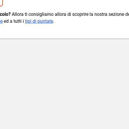
icolo?
Allora ti consigliamo allora di scoprire la nostra sezione d
te
ed a tutti i
tipi di puntate
.