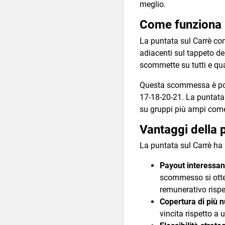
meglio.
Come funziona l
La puntata sul Carrè con
adiacenti sul tappeto del
scommette su tutti e q
Questa scommessa è poss
17-18-20-21. La puntata 
su gruppi più ampi come 
Vantaggi della 
La puntata sul Carrè ha 
Payout interessan
scommesso si otteng
remunerativo risp
Copertura di più 
vincita rispetto 