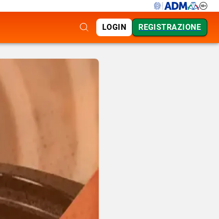
LOGIN
REGISTRAZIONE