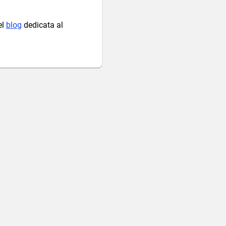
el
blog
dedicata al