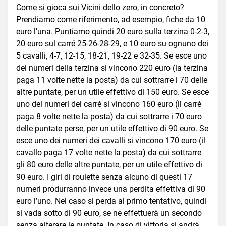
Come si gioca sui Vicini dello zero, in concreto?
Prendiamo come riferimento, ad esempio, fiche da 10
euro l’una. Puntiamo quindi 20 euro sulla terzina 0-2-3,
20 euro sul carré 25-26-28-29, e 10 euro su ognuno dei
5 cavalli, 4-7, 12-15, 18-21, 19-22 e 32-35. Se esce uno
dei numeri della terzina si vincono 220 euro (la terzina
paga 11 volte nette la posta) da cui sottrarre i 70 delle
altre puntate, per un utile effettivo di 150 euro. Se esce
uno dei numeri del carré si vincono 160 euro (il carré
paga 8 volte nette la posta) da cui sottrarre i 70 euro
delle puntate perse, per un utile effettivo di 90 euro. Se
esce uno dei numeri dei cavalli si vincono 170 euro (il
cavallo paga 17 volte nette la posta) da cui sottrarre
gli 80 euro delle altre puntate, per un utile effettivo di
90 euro. I giri di roulette senza alcuno di questi 17
numeri produrranno invece una perdita effettiva di 90
euro l’uno. Nel caso si perda al primo tentativo, quindi
si vada sotto di 90 euro, se ne effettuerà un secondo
senza alterare le puntate. In caso di vittoria si andrà