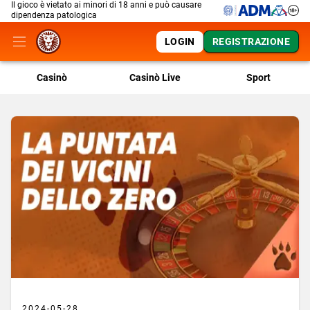
Il gioco è vietato ai minori di 18 anni e può causare
dipendenza patologica
LOGIN
REGISTRAZIONE
Casinò
Casinò Live
Sport
2024-05-28