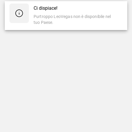
Ci dispiace!
Purtroppo LeoVegas non è disponibile nel
tuo Paese.
CASINÒ
CASINÒ LIVE
Casinò
Casinò Live
Slot Famose
Nuovi Giochi Live
LeoVegas Originals
LeoVegas Exclusive
Slot Nuove
Tavoli Italiani
Slot con Jackpot
Popolari Casinò Live