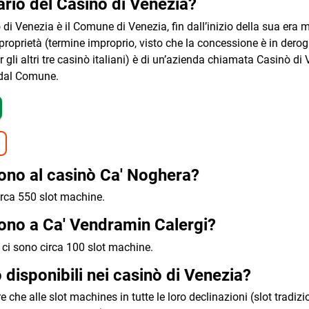
tario del Casinò di Venezia?
ò di Venezia è il Comune di Venezia, fin dall’inizio della sua era
oprietà (termine improprio, visto che la concessione è in deroga
r gli altri tre casinò italiani) è di un’azienda chiamata Casinò di
dal Comune.
sono al casinò Ca' Noghera?
irca 550 slot machine.
sono a Ca' Vendramin Calergi?
 ci sono circa 100 slot machine.
 disponibili nei casinò di Venezia?
 che alle slot machines in tutte le loro declinazioni (slot tradizion