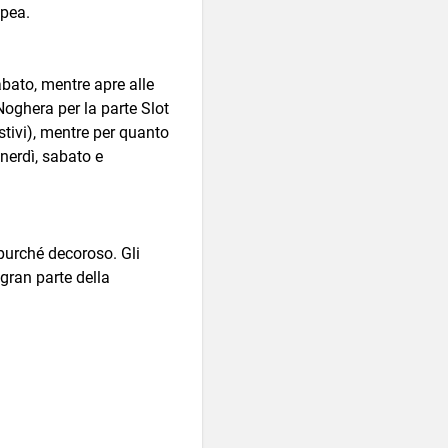
opea.
sabato, mentre apre alle
 Noghera per la parte Slot
stivi), mentre per quanto
enerdì, sabato e
purché decoroso. Gli
gran parte della