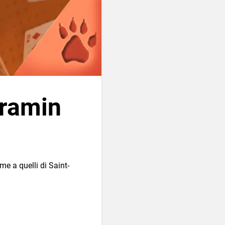
dramin
me a quelli di Saint-