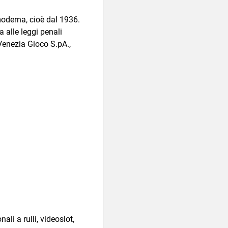
 moderna, cioè dal 1936.
 alle leggi penali
 Venezia Gioco S.pA.,
ali a rulli, videoslot,