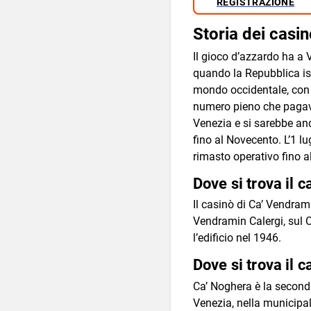
REGISTRAZIONE
Storia dei casi
Il gioco d’azzardo ha a 
quando la Repubblica ist
mondo occidentale, con i 
numero pieno che pagava 
Venezia e si sarebbe and
fino al Novecento. L’1 l
rimasto operativo fino a
Dove si trova il 
Il casinò di Ca’ Vendrami
Vendramin Calergi, sul 
l’edificio nel 1946.
Dove si trova il 
Ca’ Noghera è la seconda
Venezia, nella municipa