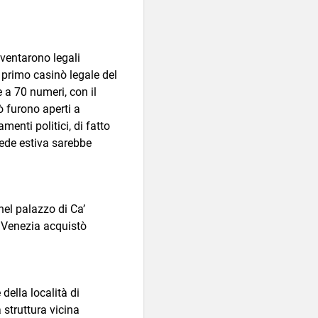
iventarono legali
 primo casinò legale del
e a 70 numeri, con il
ò furono aperti a
enti politici, di fatto
sede estiva sarebbe
nel palazzo di Ca’
i Venezia acquistò
della località di
struttura vicina