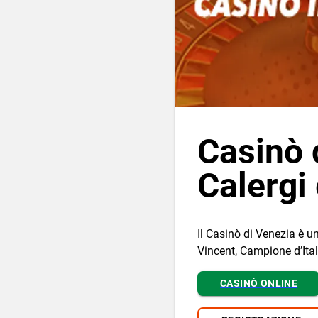
Casinò 
Calergi
Il Casinò di Venezia è un
Vincent, Campione d’Ital
CASINÒ ONLINE