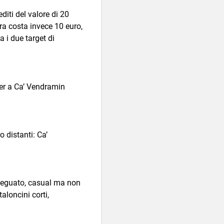
iti del valore di 20
ra costa invece 10 euro,
a i due target di
gner a Ca’ Vendramin
o distanti: Ca’
adeguato, casual ma non
loncini corti,