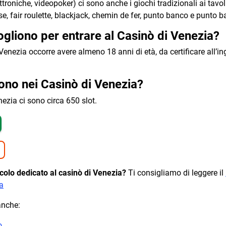
ettroniche, videopoker) ci sono anche i giochi tradizionali ai tavol
ese, fair roulette, blackjack, chemin de fer, punto banco e punto 
ogliono per entrare al Casinò di Venezia?
 Venezia occorre avere almeno 18 anni di età, da certificare all’i
sono nei Casinò di Venezia?
nezia ci sono circa 650 slot.
icolo dedicato al casinò di Venezia?
Ti consigliamo di leggere il
ia
anche:
o