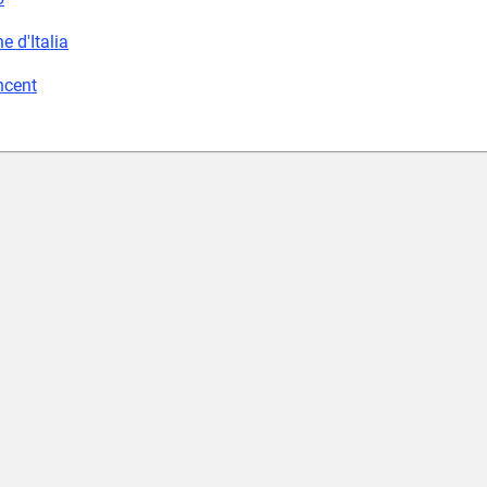
 d'Italia
ncent