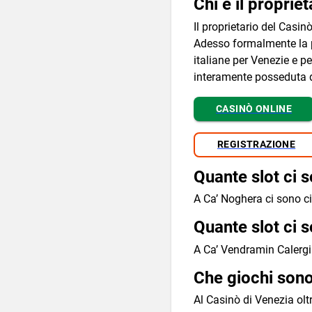
Chi è il proprie
Il proprietario del Casin
Adesso formalmente la pr
italiane per Venezie e pe
interamente posseduta 
CASINÒ ONLINE
REGISTRAZIONE
Quante slot ci 
A Ca’ Noghera ci sono c
Quante slot ci 
A Ca’ Vendramin Calergi
Che giochi sono
Al Casinò di Venezia oltre