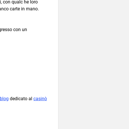
i, con qualc he loro
banco carte in mano.
ngresso con un
blog
dedicato al
casinò