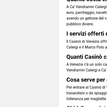
A Ca’ Vendramin Calergi 
euro, parcheggio, navet
avendo un gettone del val
pubblico diversi.
I servizi offert
Il Casinò di Venezia offr
Calergi e il Marco Polo 
Quanti Casinò c
A Venezia c’è un solo cas
Vendramin Calergi e Ca’
Cosa serve per 
Per entrare al Casinò d
trasandato o da spiaggia
tolleranza per magliett