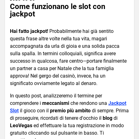
Come funzionano le slot con
jackpot
Hai fatto jackpot!
Probabilmente hai già sentito
questa frase altre volte nella tua vita, magari
accompagnata da urla di gioia e una solida pacca
sulla spalla. In termini colloquiali, significa avere
successo in qualcosa, fare centro—portare finalmente
un partner a casa per Natale che la tua famiglia
approva! Nel gergo del casinò, invece, ha un
significato ovviamente legato al denaro.
In questo post, analizzeremo il termine per
comprendere i
meccanismi
che rendono una
Jackpot
Slot
il gioco con il
premio più ambito
di sempre. Prima
di proseguire, ricordati di tenere d'occhio il
blog
di
LeoVegas
ed effettuare la tua registrazione in modo
gratuito cliccando sul pulsante in basso. Ti