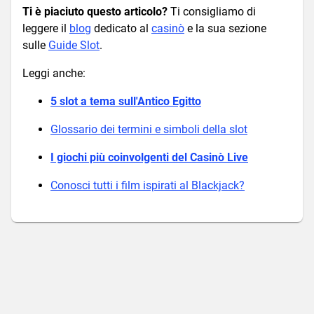
Ti è piaciuto questo articolo?
Ti consigliamo di
leggere il
blog
dedicato al
casinò
e la sua sezione
sulle
Guide Slot
.
Leggi anche:
5 slot a tema sull'Antico Egitto
Glossario dei termini e simboli della slot
I giochi più coinvolgenti del Casinò Live
Conosci tutti i film ispirati al Blackjack?