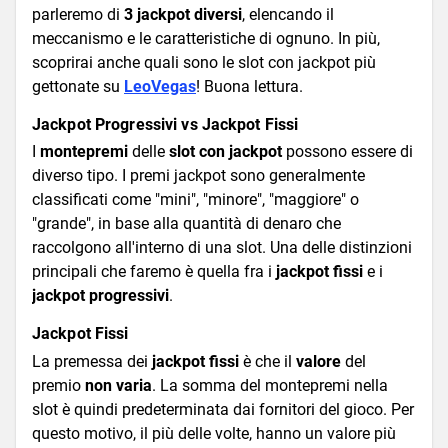
parleremo di
3 jackpot diversi
, elencando il
meccanismo e le caratteristiche di ognuno. In più,
scoprirai anche quali sono le slot con jackpot più
gettonate su
LeoVegas
! Buona lettura.
Jackpot Progressivi vs Jackpot Fissi
I
montepremi
delle
slot con jackpot
possono essere di
diverso tipo. I premi jackpot sono generalmente
classificati come "mini", "minore", "maggiore" o
"grande", in base alla quantità di denaro che
raccolgono all'interno di una slot. Una delle distinzioni
principali che faremo è quella fra i
jackpot fissi
e i
jackpot progressivi
.
Jackpot Fissi
La premessa dei
jackpot fissi
è che il
valore
del
premio
non varia
. La somma del montepremi nella
slot è quindi predeterminata dai fornitori del gioco. Per
questo motivo, il più delle volte, hanno un valore più