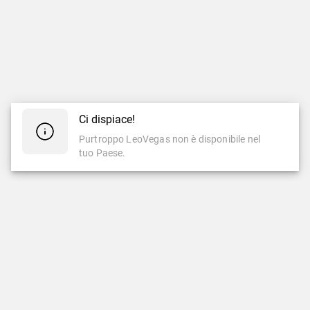
Ci dispiace!
Purtroppo LeoVegas non è disponibile nel
tuo Paese.
CASINÒ
CASINÒ LIVE