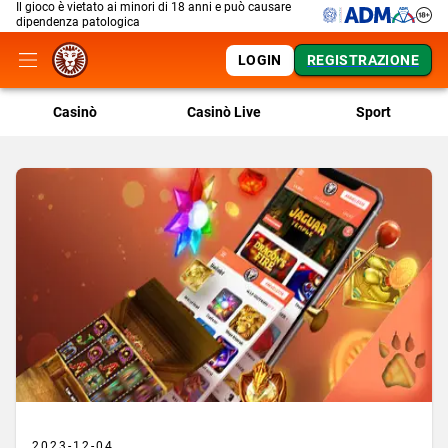
Il gioco è vietato ai minori di 18 anni e può causare
dipendenza patologica
LOGIN
REGISTRAZIONE
Casinò
Casinò Live
Sport
2023-12-04