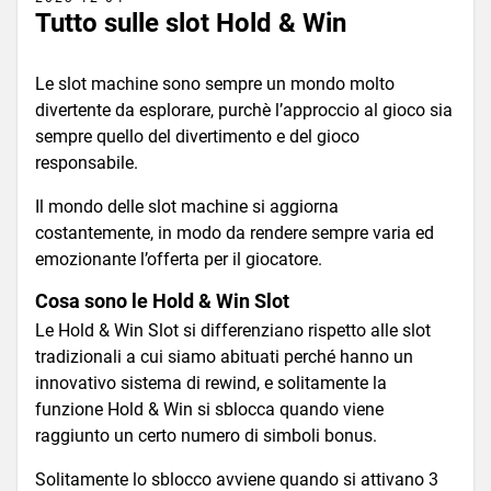
Tutto sulle slot Hold & Win
Le slot machine sono sempre un mondo molto
divertente da esplorare, purchè l’approccio al gioco sia
sempre quello del divertimento e del gioco
responsabile.
Il mondo delle slot machine si aggiorna
costantemente, in modo da rendere sempre varia ed
emozionante l’offerta per il giocatore.
Cosa sono le Hold & Win Slot
Le Hold & Win Slot si differenziano rispetto alle slot
tradizionali a cui siamo abituati perché hanno un
innovativo sistema di rewind, e solitamente la
funzione Hold & Win si sblocca quando viene
raggiunto un certo numero di simboli bonus.
Solitamente lo sblocco avviene quando si attivano 3