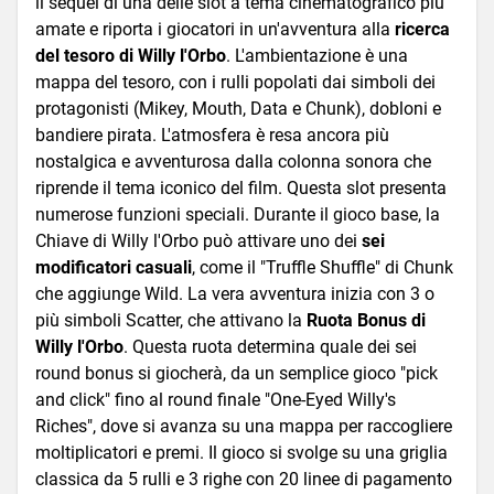
il sequel di una delle slot a tema cinematografico più
amate e riporta i giocatori in un'avventura alla
ricerca
del tesoro di Willy l'Orbo
. L'ambientazione è una
mappa del tesoro, con i rulli popolati dai simboli dei
protagonisti (Mikey, Mouth, Data e Chunk), dobloni e
bandiere pirata. L'atmosfera è resa ancora più
nostalgica e avventurosa dalla colonna sonora che
riprende il tema iconico del film. Questa slot presenta
numerose funzioni speciali. Durante il gioco base, la
Chiave di Willy l'Orbo può attivare uno dei
sei
modificatori casuali
, come il "Truffle Shuffle" di Chunk
che aggiunge Wild. La vera avventura inizia con 3 o
più simboli Scatter, che attivano la
Ruota Bonus di
Willy l'Orbo
. Questa ruota determina quale dei sei
round bonus si giocherà, da un semplice gioco "pick
and click" fino al round finale "One-Eyed Willy's
Riches", dove si avanza su una mappa per raccogliere
moltiplicatori e premi. Il gioco si svolge su una griglia
classica da 5 rulli e 3 righe con 20 linee di pagamento