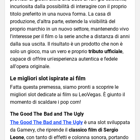
incuriosita dalla possibilità di interagire con il proprio
titolo preferito in una nuova forma. La casa di
produzione, d'altra parte, estende la visibilità del
proprio marchio in un nuovo settore, mantenendo vivo
l'interesse per il film o la serie anche a distanza di anni
dalla sua uscita. Il risultato è un prodotto che non è
solo un gioco, ma un vero e proprio
tributo ufficiale
,
capace di offrire un'esperienza autentica e fedele
all'opera originale.
Le migliori slot ispirate ai film
Fatta questa premessa, siamo pronti a scoprire le
migliori slot dedicate ai film su LeoVegas. È giunto il
momento di scaldare i pop corn!
The Good The Bad and The Ugly
The Good The Bad and The Ugly
è una slot sviluppata
da Gamevy, che riprende il
classico film di Sergio
Leone
, con tanto di effetti e colonna sonora, portando