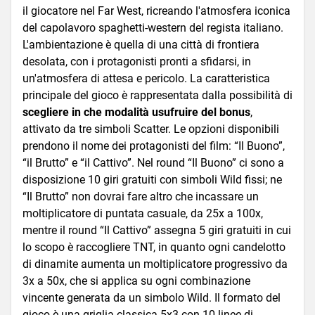
il giocatore nel Far West, ricreando l'atmosfera iconica
del capolavoro spaghetti-western del regista italiano.
L'ambientazione è quella di una città di frontiera
desolata, con i protagonisti pronti a sfidarsi, in
un'atmosfera di attesa e pericolo. La caratteristica
principale del gioco è rappresentata dalla possibilità di
scegliere in che modalità usufruire del bonus
,
attivato da tre simboli Scatter. Le opzioni disponibili
prendono il nome dei protagonisti del film: “Il Buono”,
“il Brutto” e “il Cattivo”. Nel round “Il Buono” ci sono a
disposizione 10 giri gratuiti con simboli Wild fissi; ne
“Il Brutto” non dovrai fare altro che incassare un
moltiplicatore di puntata casuale, da 25x a 100x,
mentre il round “Il Cattivo” assegna 5 giri gratuiti in cui
lo scopo è raccogliere TNT, in quanto ogni candelotto
di dinamite aumenta un moltiplicatore progressivo da
3x a 50x, che si applica su ogni combinazione
vincente generata da un simbolo Wild. Il formato del
gioco è una griglia classica 5x3 con 10 linee di