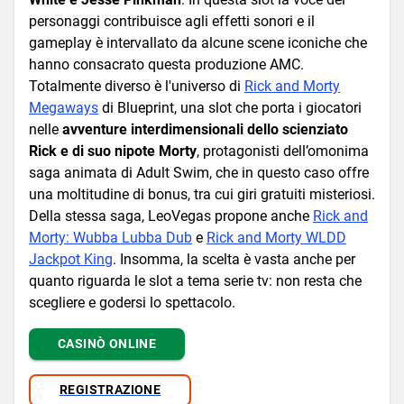
personaggi contribuisce agli effetti sonori e il
gameplay è intervallato da alcune scene iconiche che
hanno consacrato questa produzione AMC.
Totalmente diverso è l'universo di
Rick and Morty
Megaways
di Blueprint, una slot che porta i giocatori
nelle
avventure interdimensionali dello scienziato
Rick e di suo nipote Morty
, protagonisti dell’omonima
saga animata di Adult Swim, che in questo caso offre
una moltitudine di bonus, tra cui giri gratuiti misteriosi.
Della stessa saga, LeoVegas propone anche
Rick and
Morty: Wubba Lubba Dub
e
Rick and Morty WLDD
Jackpot King
. Insomma, la scelta è vasta anche per
quanto riguarda le slot a tema serie tv: non resta che
scegliere e godersi lo spettacolo.
CASINÒ ONLINE
REGISTRAZIONE