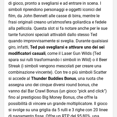
di gioco, pronto a svegliarsi e ad entrare in scena. I
simboli riprendono personaggi e oggetti iconici del
film, da John Bennett alle casse di birra, mentre le
frasi originali creano un'atmosfera goliardica e fedele
alla pellicola. Questa slot si fa notare anche per le sue
tante funzioni speciali attivabili dallo stesso Ted
quando improvvisamente si sveglia. Durante qualsiasi
giro, infatti,
Ted può svegliarsi e attivare uno dei sei
modificatori casuali
, come il Laser Gun Wilds (Ted
spara sui rulli trasformando i simboli in Wild) o il Beer
Streak (i simboli vengono mescolati per creare una
combinazione vincente). Con tre o più simboli Scatter
si accede al
Thunder Buddies Bonus
, una ruota che
assegna uno dei cinque diversi round bonus, che
vanno dal Bar Crawl Bonus (un gioco "pick and click")
fino al prestigioso Big Money Bonus, che offre la
possibilità di vincere un grande moltiplicatore. Il gioco
si svolge su una griglia da 5 rulli e 3 righe con 20 linee
di pagamento fisse. Offre un RTP del 95,80%, una