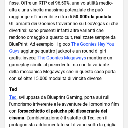
fisse. Offre un RTP del 96,50%, una volatilità medio-
alta e una vincita massima potenziale che può
raggiungere l'incredibile cifra di
50.000x la puntata
.
Gli amanti dei Goonies troveranno su LeoVegas di che
divertirsi: sono presenti infatti altre varianti che
rendono omaggio a questo cult, realizzate sempre da
BluePrint. Ad esempio, il gioco
The Goonies Hey You
Guys
aggiunge quattro jackpot e un round di giri
gratis; invece,
The Goonies Megaways
mantiene un
gameplay simile al precedente ma con la variante
della meccanica Megaways che in questo caso porta
con sé oltre 15.000 modalità di vincita diverse.
Ted
Ted
, sviluppata da Blueprint Gaming, porta sui rulli
l'umorismo irriverente e le avventure dell'omonimo film
con
l'orsacchiotto di peluche più dissacrante del
cinema
. L'ambientazione è il salotto di Ted, con il
protagonista addormentato sul divano sotto la griglia