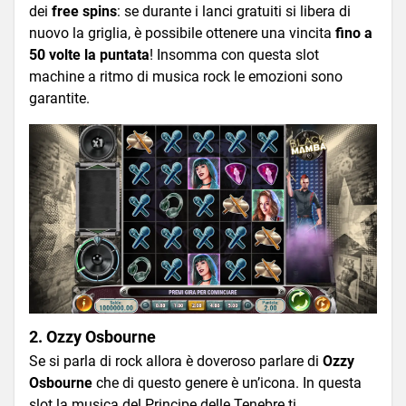
dei
free spins
: se durante i lanci gratuiti si libera di
nuovo la griglia, è possibile ottenere una vincita
fino a
50 volte la puntata
! Insomma con questa slot
machine a ritmo di musica rock le emozioni sono
garantite.
2. Ozzy Osbourne
Se si parla di rock allora è doveroso parlare di
Ozzy
Osbourne
che di questo genere è un’icona. In questa
slot la musica del Principe delle Tenebre ti