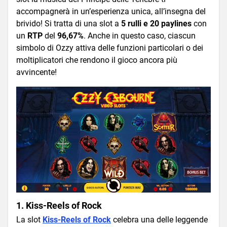
accompagnerà in un’esperienza unica, all’insegna del
brivido! Si tratta di una slot a
5 rulli e 20 paylines
con
un
RTP
del
96,67%
. Anche in questo caso, ciascun
simbolo di Ozzy attiva delle funzioni particolari o dei
moltiplicatori che rendono il gioco ancora più
avvincente!
1. Kiss-Reels of Rock
La slot
Kiss-Reels of Rock
celebra una delle leggende