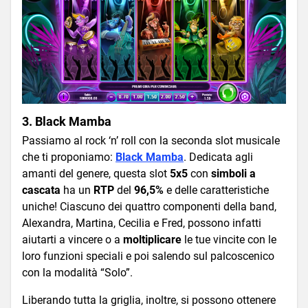
3. Black Mamba
Passiamo al rock ‘n’ roll con la seconda slot musicale
che ti proponiamo:
Black Mamba
. Dedicata agli
amanti del genere, questa slot
5x5
con
simboli a
cascata
ha un
RTP
del
96,5%
e delle caratteristiche
uniche! Ciascuno dei quattro componenti della band,
Alexandra, Martina, Cecilia e Fred, possono infatti
aiutarti a vincere o a
moltiplicare
le tue vincite con le
loro funzioni speciali e poi salendo sul palcoscenico
con la modalità “Solo”.
Liberando tutta la griglia, inoltre, si possono ottenere