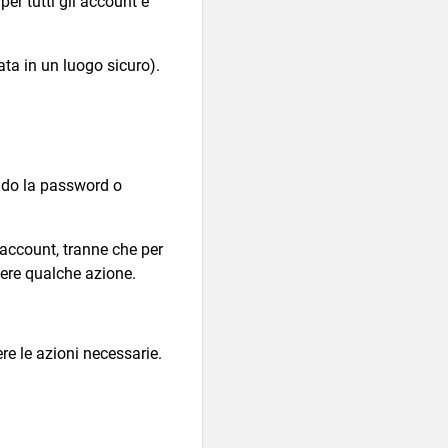
per tutti gli account e
ta in un luogo sicuro).
endo la password o
’account, tranne che per
ndere qualche azione.
ere le azioni necessarie.