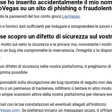
se ho inserito accidentalmente il mio nom
Vegas su un sito di phishing o fraudolen
e la password del tuo conto gioco
LeoVegas
.
 e fornirci dati sufficienti per indagare e intraprendere le azioni
se scopro un difetto di sicurezza sul vostr
olto sul serio la sicurezza e la privacy ma, nonostante i nostri 
 un bug che compromette la riservatezza, l’integrità o la disponib
.
to un difetto di sicurezza nella nostra piattaforma, ti preghiamo
l prima possibile.
sponsabili sulla divulgazione dei bug riportate di seguito non de
 o un permesso di hackerare, infiltrarsi o tentare in altro modo
e ampie scansioni attive della nostra piattaforma per rilevare eve
ail con le tue constatazioni ed eventuali allegati all’indirizzo
eoVegas.com
. Se preferisci inviarci un messaggio sicuro, ti offri