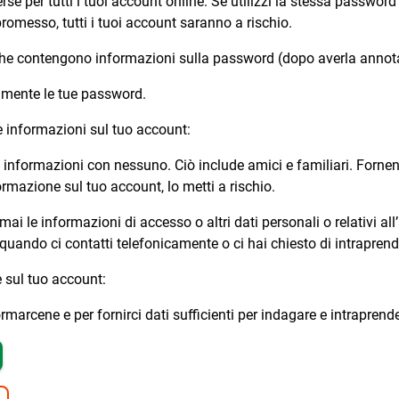
e per tutti i tuoi account online. Se utilizzi la stessa password 
romesso, tutti i tuoi account saranno a rischio.
che contengono informazioni sulla password (dopo averla annota
amente le tue password.
e informazioni sul tuo account:
 informazioni con nessuno. Ciò include amici e familiari. Forn
ormazione sul tuo account, lo metti a rischio.
i le informazioni di accesso o altri dati personali o relativi all
à quando ci contatti telefonicamente o ci hai chiesto di intrapre
te sul tuo account:
rmarcene e per fornirci dati sufficienti per indagare e intraprend