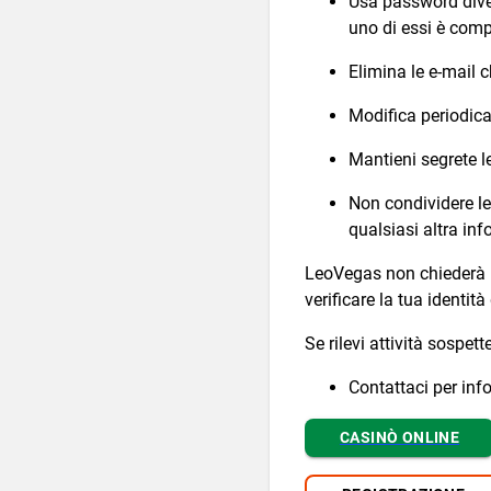
Usa password divers
uno di essi è comp
Elimina le e-mail 
Modifica periodic
Mantieni segrete l
Non condividere le
qualsiasi altra inf
LeoVegas non chiederà ma
verificare la tua identit
Se rilevi attività sospet
Contattaci per info
CASINÒ ONLINE