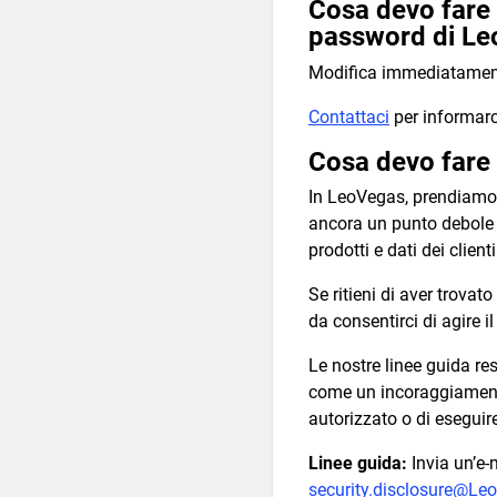
Cosa devo fare 
password di Leo
Modifica immediatament
Contattaci
per informarci
Cosa devo fare 
In LeoVegas, prendiamo m
ancora un punto debole o
prodotti e dati dei clienti
Se ritieni di aver trova
da consentirci di agire i
Le nostre linee guida re
come un incoraggiamento
autorizzato o di eseguir
Linee guida:
Invia un’e-m
security.disclosure@L