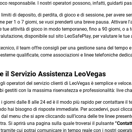
gioco responsabile. I nostri operatori possono, infatti, guidarti p
limiti di deposito, di perdita, di gioco e di sessione, per avere se
ne per 1 o 7 giorni, se vuoi prenderti una breve pausa. Attivare l
 tue attività di gioco in modo temporaneo, fino a 90 giorni, o a
alutazione, disponibile sul sito LeoSafePlay, per valutare le tue 
 tecnico, il team offre consigli per una gestione sana del tempo 
e esterne qualificate, come associazioni e linee telefoniche dedic
 il Servizio Assistenza LeoVegas
gli operatori del servizio clienti di LeoVegas è semplice e veloce
bi gestiti con la massima riservatezza e professionalità: live cha
i i giorni dalle 8 alle 24 ed è il modo più rapido per contattare il
ndo hai bisogno di risposte immediate. Per accedervi, puoi clic
 dal menu che si apre cliccando sull’icona delle tre linee presen
tra. Si aprirà una pagina sulla quale troverai il pulsante
“Contatt
, tramite cui potrai comunicare in tempo reale con i nostri operato