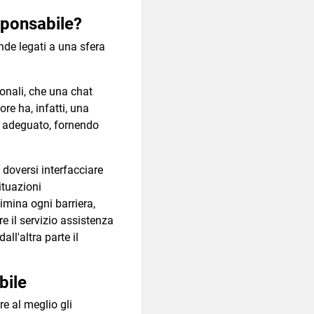
sponsabile?
nde legati a una sfera
onali, che una chat
re ha, infatti, una
o adeguato, fornendo
doversi interfacciare
ituazioni
imina ogni barriera,
 il servizio assistenza
ll'altra parte il
bile
re al meglio gli