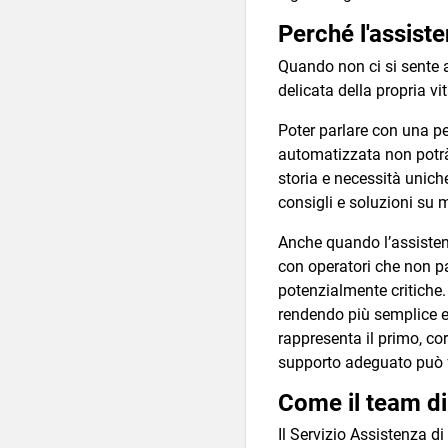
Perché l'assist
Quando non ci si sente a
delicata della propria vi
Poter parlare con una p
automatizzata non potrà 
storia e necessità unic
consigli e soluzioni su 
Anche quando l’assistenz
con operatori che non par
potenzialmente critiche.
rendendo più semplice e
rappresenta il primo, co
supporto adeguato può f
Come il team di
Il Servizio Assistenza di