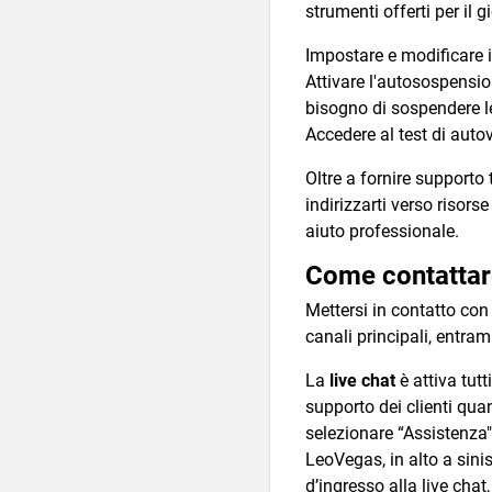
strumenti offerti per il 
Impostare e modificare i 
Attivare l'autosospensio
bisogno di sospendere le
Accedere al test di autov
Oltre a fornire supporto
indirizzarti verso risors
aiuto professionale.
Come contattare
Mettersi in contatto con 
canali principali, entram
La
live chat
è attiva tutt
supporto dei clienti qua
selezionare “Assistenza"
LeoVegas, in alto a sinis
d’ingresso alla live chat