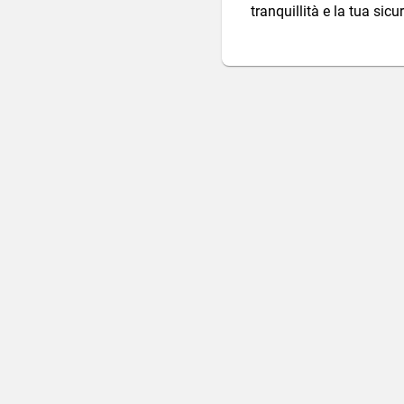
tranquillità e la tua sic