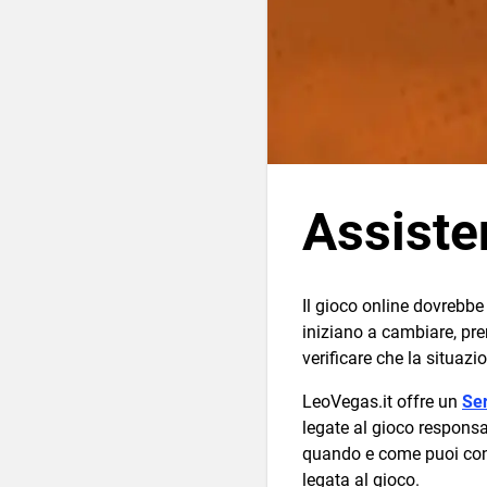
Assiste
Il gioco online dovrebbe
iniziano a cambiare, pre
verificare che la situaz
LeoVegas.it offre un
Ser
legate al gioco responsa
quando e come puoi contat
legata al gioco.