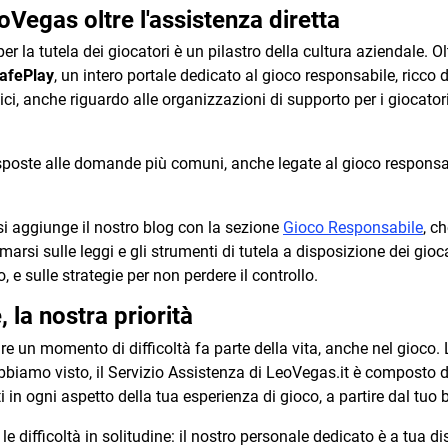
Vegas oltre l'assistenza diretta
 la tutela dei giocatori è un pilastro della cultura aziendale. Olt
afePlay
, un intero portale dedicato al gioco responsabile, ricco 
ici, anche riguardo alle organizzazioni di supporto per i giocatori
 risposte alle domande più comuni, anche legate al gioco responsa
si aggiunge il nostro blog con la sezione
Gioco Responsabile
, ch
rmarsi sulle leggi e gli strumenti di tutela a disposizione dei giocat
, e sulle strategie per non perdere il controllo.
, la nostra priorità
re un momento di difficoltà fa parte della vita, anche nel gioco. 
biamo visto, il Servizio Assistenza di LeoVegas.it è composto d
 in ogni aspetto della tua esperienza di gioco, a partire dal tuo
le difficoltà in solitudine: il nostro personale dedicato è a tua d