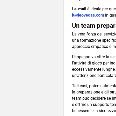
L’
e-mail
è ideale per que
it@leovegas.com
in qua
Un team prepar
La vera forza del serviz
una formazione specific
approccio empatico e ma
L'impegno va oltre la sem
l'attività di gioco per 
eccessivamente lunghe, 
un'attenzione particolare
Tali casi, potenzialment
la preparazione e gli str
team può decidere se int
e offrire un supporto te
benessere e la sicurezza