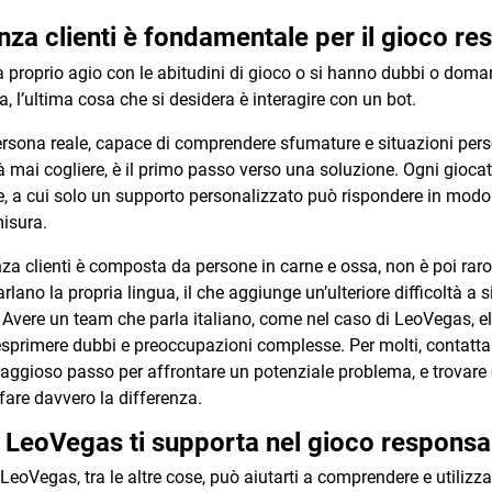
enza clienti è fondamentale per il gioco re
 proprio agio con le abitudini di gioco o si hanno dubbi o doma
ta, l’ultima cosa che si desidera è interagire con un bot.
ersona reale, capace di comprendere sfumature e situazioni pers
mai cogliere, è il primo passo verso una soluzione. Ogni giocato
he, a cui solo un supporto personalizzato può rispondere in mod
misura.
a clienti è composta da persone in carne e ossa, non è poi raro 
lano la propria lingua, il che aggiunge un’ulteriore difficoltà a s
 Avere un team che parla italiano, come nel caso di LeoVegas, el
sprimere dubbi e preoccupazioni complesse. Per molti, contattare
raggioso passo per affrontare un potenziale problema, e trovare da
are davvero la differenza.
 LeoVegas ti supporta nel gioco responsa
 LeoVegas, tra le altre cose, può aiutarti a comprendere e utilizza