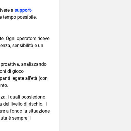
rivere a
support-
ve tempo possibile.
te. Ogni operatore riceve
nza, sensibilità e un
à proattiva, analizzando
oni di gioco
nti legate all'età (con
ento.
nza, i quali possiedono
l livello di rischio, il
ere a fondo la situazione
luta è sempre il