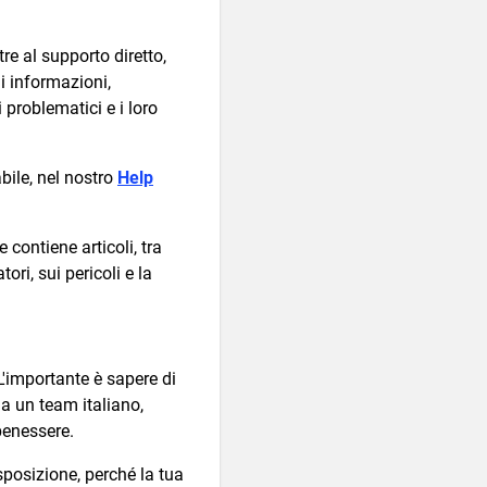
re al supporto diretto,
di informazioni,
 problematici e i loro
bile, nel nostro
Help
e contiene articoli, tra
ori, sui pericoli e la
L'importante è sapere di
a un team italiano,
 benessere.
isposizione, perché la tua