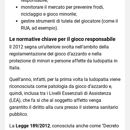
responsabile;
monitorare il mercato per prevenire frodi,
riciclaggio e gioco minorile;
gestire strumenti di tutela del giocatore (come il
RUA, ad esempio).
Le normative chiave per il gioco responsabile
Il 2012 segna un’ulteriore svolta nell’ambito della
regolamentazione del gioco d’azzardo e nella
protezione di minori e persone affette da ludopatia in
Italia.
Quell’anno, infatti, per la prima volta la ludopatia viene
riconosciuta come patologia da gioco d’azzardo e,
quindi, inclusa tra i Livelli Essenziali di Assistenza
(LEA), che fa sì che al soggetto affetto venga
garantito il diritto alla cura presso il sistema sanitario
pubblico.
La
Legge 189/2012
, conosciuta anche come "Decreto