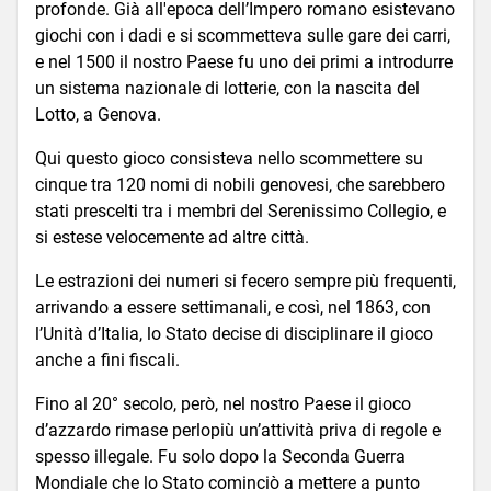
profonde. Già all'epoca dell’Impero romano esistevano
giochi con i dadi e si scommetteva sulle gare dei carri,
e nel 1500 il nostro Paese fu uno dei primi a introdurre
un sistema nazionale di lotterie, con la nascita del
Lotto, a Genova.
Qui questo gioco consisteva nello scommettere su
cinque tra 120 nomi di nobili genovesi, che sarebbero
stati prescelti tra i membri del Serenissimo Collegio, e
si estese velocemente ad altre città.
Le estrazioni dei numeri si fecero sempre più frequenti,
arrivando a essere settimanali, e così, nel 1863, con
l’Unità d’Italia, lo Stato decise di disciplinare il gioco
anche a fini fiscali.
Fino al 20° secolo, però, nel nostro Paese il gioco
d’azzardo rimase perlopiù un’attività priva di regole e
spesso illegale. Fu solo dopo la Seconda Guerra
Mondiale che lo Stato cominciò a mettere a punto