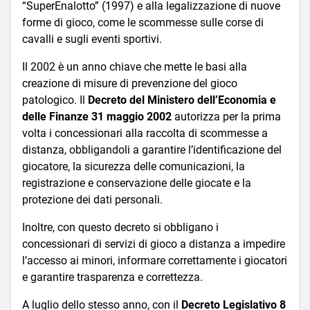
“SuperEnalotto” (1997) e alla legalizzazione di nuove
forme di gioco, come le scommesse sulle corse di
cavalli e sugli eventi sportivi.
Il 2002 è un anno chiave che mette le basi alla
creazione di misure di prevenzione del gioco
patologico. Il
Decreto del Ministero dell’Economia e
delle Finanze 31 maggio 2002
autorizza per la prima
volta i concessionari alla raccolta di scommesse a
distanza, obbligandoli a garantire l’identificazione del
giocatore, la sicurezza delle comunicazioni, la
registrazione e conservazione delle giocate e la
protezione dei dati personali.
Inoltre, con questo decreto si obbligano i
concessionari di servizi di gioco a distanza a impedire
l’accesso ai minori, informare correttamente i giocatori
e garantire trasparenza e correttezza.
A luglio dello stesso anno, con il
Decreto Legislativo 8