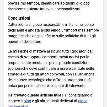
brevissimo tempo), identificare abitudini di gioco
rischiose e attivare interventi personalizzati.
Conclusioni
L’attenzione al gioco responsabile in Italia nel corso
degli anni è andata acquisendo un’importanza sempre
maggiore, che oggi si riflette sulle politiche di tutti gli
operatori del settore.
La missione di mettere al sicuro tutti i giocatori dal
rischio di sviluppare comportamenti nocivi per la
propria salute mentale e per le proprie condizioni
economiche deve continuare a essere centrale nelle
strategie di tutti gli attori coinvolti, con l’aiuto anche
delle nuove tecnologie che offrono un’opportunità
unica per personalizzare le azioni di intervento.
Hai trovato questo articolo utile?
Ti consigliamo di
leggere il
blog
e gli altri articoli dedicati al
gioco
responsabile