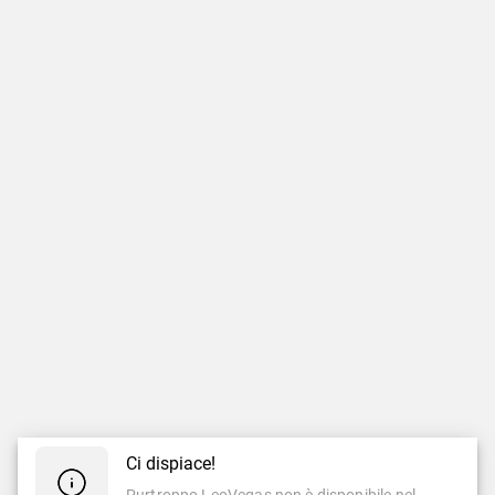
Ci dispiace!