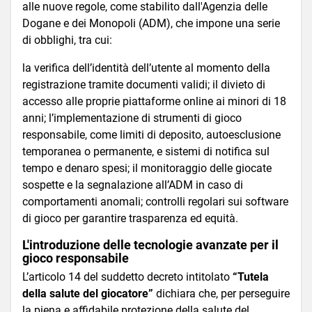
alle nuove regole, come stabilito dall'Agenzia delle
Dogane e dei Monopoli (ADM), che impone una serie
di obblighi, tra cui:
la verifica dell’identità dell’utente al momento della
registrazione tramite documenti validi; il divieto di
accesso alle proprie piattaforme online ai minori di 18
anni; l’implementazione di strumenti di gioco
responsabile, come limiti di deposito, autoesclusione
temporanea o permanente, e sistemi di notifica sul
tempo e denaro spesi; il monitoraggio delle giocate
sospette e la segnalazione all’ADM in caso di
comportamenti anomali; controlli regolari sui software
di gioco per garantire trasparenza ed equità.
L'introduzione delle tecnologie avanzate per il
gioco responsabile
L’articolo 14 del suddetto decreto intitolato
“Tutela
della salute del giocatore”
dichiara che, per perseguire
la piena e affidabile protezione della salute del