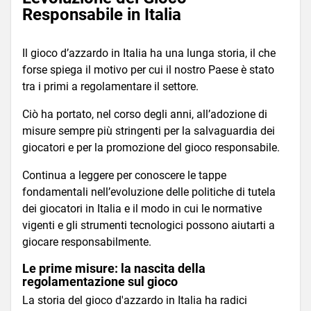
Responsabile in Italia
Il gioco d’azzardo in Italia ha una lunga storia, il che
forse spiega il motivo per cui il nostro Paese è stato
tra i primi a regolamentare il settore.
Ciò ha portato, nel corso degli anni, all’adozione di
misure sempre più stringenti per la salvaguardia dei
giocatori e per la promozione del gioco responsabile.
Continua a leggere per conoscere le tappe
fondamentali nell’evoluzione delle politiche di tutela
dei giocatori in Italia e il modo in cui le normative
vigenti e gli strumenti tecnologici possono aiutarti a
giocare responsabilmente.
Le prime misure: la nascita della
regolamentazione sul gioco
La storia del gioco d'azzardo in Italia ha radici