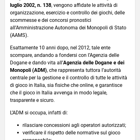
luglio 2002, n. 138
, vengono affidate le attività di
organizzazione, esercizio e controllo dei giochi, delle
scommesse e dei concorsi pronostici
all’Amministrazione Autonoma dei Monopoli di Stato
(AAMS).
Esattamente 10 anni dopo, nel 2012, tale ente
scompare, andando a fondersi con l’Agenzia delle
Dogane e dando vita all’
Agenzia delle Dogane e dei
Monopoli (ADM)
, che rappresenta tuttora l’autorità
centrale per la gestione e il controllo di tutte le attività
di gioco in Italia, sia fisiche che online, e garantisce
che il gioco in Italia avvenga in modo legale,
trasparente e sicuro.
L’ADM si occupa, infatti di:
rilasciare concessioni agli operatori autorizzati;
verificare il rispetto delle normative sul gioco