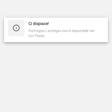
Ci dispiace!
Purtroppo LeoVegas non è disponibile nel
tuo Paese.
CASINÒ
CASINÒ LIVE
Casinò
Casinò Live
Slot Famose
Nuovi Giochi Live