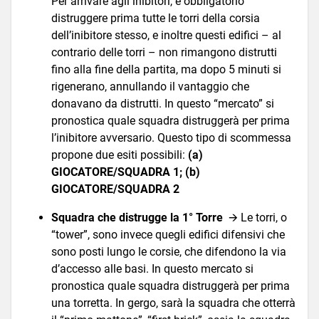
Per arrivare agli inibitori, è obbligatorio
distruggere prima tutte le torri della corsia
dell’inibitore stesso, e inoltre questi edifici – al
contrario delle torri – non rimangono distrutti
fino alla fine della partita, ma dopo 5 minuti si
rigenerano, annullando il vantaggio che
donavano da distrutti. In questo “mercato” si
pronostica quale squadra distruggerà per prima
l’inibitore avversario. Questo tipo di scommessa
propone due esiti possibili:
(a)
GIOCATORE/SQUADRA 1; (b)
GIOCATORE/SQUADRA 2
Squadra che distrugge la 1° Torre
🡪 Le torri, o
“tower”, sono invece quegli edifici difensivi che
sono posti lungo le corsie, che difendono la via
d’accesso alle basi. In questo mercato si
pronostica quale squadra distruggerà per prima
una torretta. In gergo, sarà la squadra che otterrà