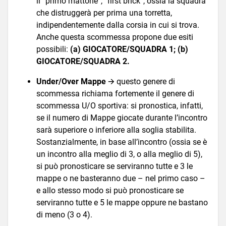
il “primo mattone”, “first brick”, ossia la squadra
che distruggerà per prima una torretta,
indipendentemente dalla corsia in cui si trova.
Anche questa scommessa propone due esiti
possibili:
(a) GIOCATORE/SQUADRA 1; (b)
GIOCATORE/SQUADRA 2.
Under/Over Mappe
🡪 questo genere di
scommessa richiama fortemente il genere di
scommessa U/O sportiva: si pronostica, infatti,
se il numero di Mappe giocate durante l’incontro
sarà superiore o inferiore alla soglia stabilita.
Sostanzialmente, in base all’incontro (ossia se è
un incontro alla meglio di 3, o alla meglio di 5),
si può pronosticare se serviranno tutte e 3 le
mappe o ne basteranno due – nel primo caso –
e allo stesso modo si può pronosticare se
serviranno tutte e 5 le mappe oppure ne bastano
di meno (3 o 4).