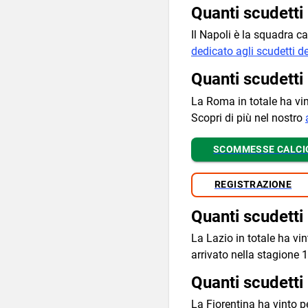
Quanti scudetti 
Il Napoli è la squadra ca
dedicato agli scudetti d
Quanti scudetti
La Roma in totale ha vin
Scopri di più nel nostro
SCOMMESSE CALCI
REGISTRAZIONE
Quanti scudetti 
La Lazio in totale ha vi
arrivato nella stagione 
Quanti scudetti 
La Fiorentina ha vinto p