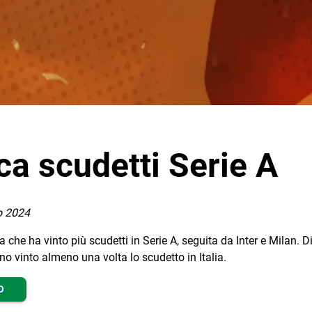
ca scudetti Serie A
o 2024
che ha vinto più scudetti in Serie A, seguita da Inter e Milan. Di
no vinto almeno una volta lo scudetto in Italia.
O