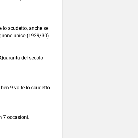
te lo scudetto, anche se
 girone unico (1929/30).
i Quaranta del secolo
 ben 9 volte lo scudetto.
en 7 occasioni.