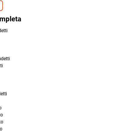
ompleta
etti
udetti
ti
etti
o
to
to
to