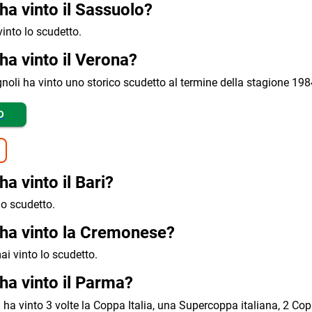
ha vinto il Sassuolo?
into lo scudetto.
ha vinto il Verona?
noli ha vinto uno storico scudetto al termine della stagione 19
O
ha vinto il Bari?
lo scudetto.
 ha vinto la Cremonese?
 vinto lo scudetto.
ha vinto il Parma?
a ha vinto 3 volte la Coppa Italia, una Supercoppa italiana, 2 