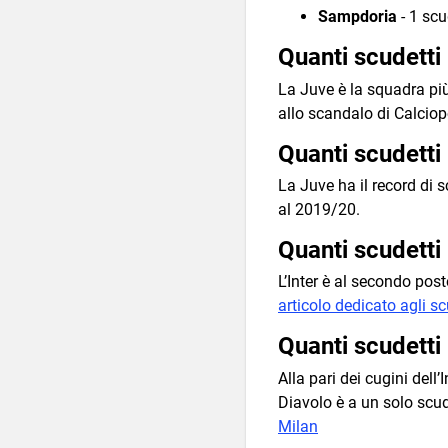
Sampdoria
- 1 scu
Quanti scudetti 
La Juve è la squadra più 
allo scandalo di Calciop
Quanti scudetti 
La Juve ha il record di s
al 2019/20.
Quanti scudetti 
L’Inter è al secondo post
articolo dedicato agli scu
Quanti scudetti 
Alla pari dei cugini dell
Diavolo è a un solo scud
Milan