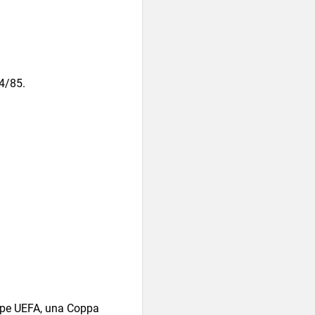
84/85.
Coppe UEFA, una Coppa