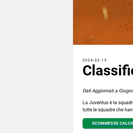
2024-02-13
Classifi
Dati Aggiornati a Giugn
La Juventus è la squadra 
tutte le squadre che han
SCOMMESSE CALCI