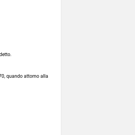
detto.
/70, quando attorno alla