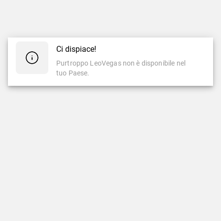
Ci dispiace!
Purtroppo LeoVegas non è disponibile nel
tuo Paese.
CASINÒ
CASINÒ LIVE
Casinò
Casinò Live
Slot Famose
Nuovi Giochi Live