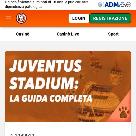
Il gioco è vietato ai minori di 18 anni e può causare
dipendenza patologica
LOGIN
REGISTRAZIONE
Casinò
Casinò Live
Sport
2023-08-23