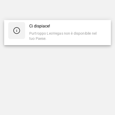
Ci dispiace!
Purtroppo LeoVegas non è disponibile nel
tuo Paese.
CASINÒ
CASINÒ LIVE
Casinò
Casinò Live
Slot Famose
Nuovi Giochi Live