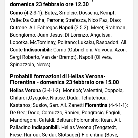
domenica 23 febbraio ore 12.30
Como
(4-2-3-1): Butez; Smolcic, Dossena, Kempf,
Valle; Da Cunha, Perrone; Strefezza, Nico Paz, Diao;
Cutrone. All. Fabregas
Napoli
(3-5-2): Meret; Rrahmani,
Buongiorno, Juan Jesus; Di Lorenzo, Anguissa,
Lobotka, McTominay, Politano; Lukaku, Raspadori. All.
Conte
Indisponibili:
Como (Gabrielloni, Vojvoda, Azon,
Sergi Roberto, Van der Brempt), Napoli (Olivera,
Spinazzola, Neres)
Probabili formazioni di Hellas Verona-
Fiorentina - domenica 23 febbraio ore 15.00
Hellas Verona
(3-4-1-2): Montipò; Valentini, Coppola,
Ghilardi ;Oyegoke; Niasse, Duda; Tchatchoua;
Kastanos; Suslov, Sarr. All. Zanetti
Fiorentina
(4-4-1-1):
De Gea; Dodo, Comuzzo, Ranieri, Pongracic; Fagioli,
Mandragora, Cataldi, Beltran; Folorunsho; Kean. All.
Palladino
Indisponibili:
Hellas Verona (Tengstedt,
Frese, Harroui, Serdar, Slotsager) Fiorentina (Bove,