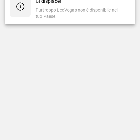
Ci dispiace!
Purtroppo LeoVegas non è disponibile nel
tuo Paese.
CASINÒ
CASINÒ LIVE
Casinò
Casinò Live
Slot Famose
Nuovi Giochi Live
LeoVegas Originals
LeoVegas Exclusive
Slot Nuove
Tavoli Italiani
Slot con Jackpot
Popolari Casinò Live
Giochi da Tavolo
Roulette