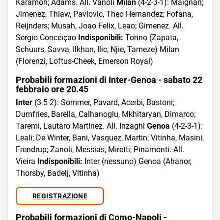
Karamoh; Adams. All. Vanoli
Milan
(4-2-3-1): Maignan;
Jimenez, Thiaw, Pavlovic, Theo Hernandez; Fofana,
Reijnders; Musah, Joao Felix, Leao; Gimenez. All.
Sergio Conceiçao
Indisponibili:
Torino (Zapata,
Schuurs, Savva, Ilkhan, Ilic, Njie, Tameze) Milan
(Florenzi, Loftus-Cheek, Emerson Royal)
Probabili formazioni di Inter-Genoa - sabato 22
febbraio ore 20.45
Inter
(3-5-2): Sommer, Pavard, Acerbi, Bastoni;
Dumfries, Barella, Calhanoglu, Mkhitaryan, Dimarco;
Taremi, Lautaro Martinez. All. Inzaghi
Genoa
(4-2-3-1):
Leali; De Winter, Bani, Vasquez, Martin; Vitinha, Masini,
Frendrup; Zanoli, Messias, Miretti; Pinamonti. All.
Vieira
Indisponibili:
Inter (nessuno) Genoa (Ahanor,
Thorsby, Badelj, Vitinha)
REGISTRAZIONE
Probabili formazioni di Como-Napoli -