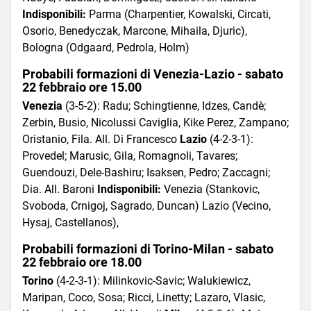
Indisponibili:
Parma (Charpentier, Kowalski, Circati,
Osorio, Benedyczak, Marcone, Mihaila, Djuric),
Bologna (Odgaard, Pedrola, Holm)
Probabili formazioni di Venezia-Lazio - sabato
22 febbraio ore 15.00
Venezia
(3-5-2): Radu; Schingtienne, Idzes, Candè;
Zerbin, Busio, Nicolussi Caviglia, Kike Perez, Zampano;
Oristanio, Fila. All. Di Francesco
Lazio
(4-2-3-1):
Provedel; Marusic, Gila, Romagnoli, Tavares;
Guendouzi, Dele-Bashiru; Isaksen, Pedro; Zaccagni;
Dia. All. Baroni
Indisponibili:
Venezia (Stankovic,
Svoboda, Crnigoj, Sagrado, Duncan) Lazio (Vecino,
Hysaj, Castellanos),
Probabili formazioni di Torino-Milan - sabato
22 febbraio ore 18.00
Torino
(4-2-3-1): Milinkovic-Savic; Walukiewicz,
Maripan, Coco, Sosa; Ricci, Linetty; Lazaro, Vlasic,