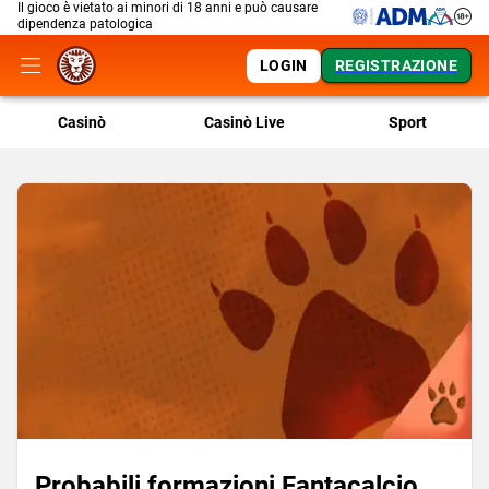
Il gioco è vietato ai minori di 18 anni e può causare
dipendenza patologica
LOGIN
REGISTRAZIONE
Casinò
Casinò Live
Sport
Probabili formazioni Fantacalcio