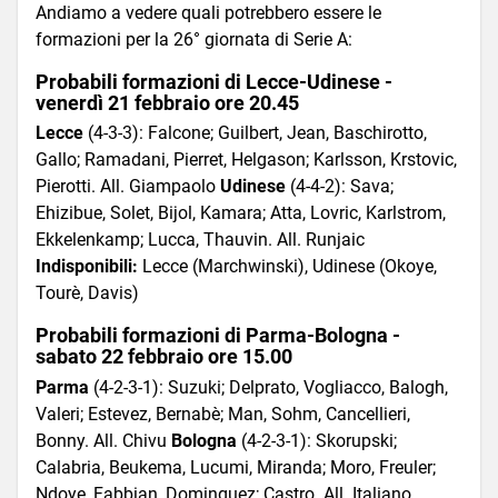
Andiamo a vedere quali potrebbero essere le
formazioni per la 26° giornata di Serie A:
Probabili formazioni di Lecce-Udinese -
venerdì 21 febbraio ore 20.45
Lecce
(4-3-3): Falcone; Guilbert, Jean, Baschirotto,
Gallo; Ramadani, Pierret, Helgason; Karlsson, Krstovic,
Pierotti. All. Giampaolo
Udinese
(4-4-2): Sava;
Ehizibue, Solet, Bijol, Kamara; Atta, Lovric, Karlstrom,
Ekkelenkamp; Lucca, Thauvin. All. Runjaic
Indisponibili:
Lecce (Marchwinski), Udinese (Okoye,
Tourè, Davis)
Probabili formazioni di Parma-Bologna -
sabato 22 febbraio ore 15.00
Parma
(4-2-3-1): Suzuki; Delprato, Vogliacco, Balogh,
Valeri; Estevez, Bernabè; Man, Sohm, Cancellieri,
Bonny. All. Chivu
Bologna
(4-2-3-1): Skorupski;
Calabria, Beukema, Lucumi, Miranda; Moro, Freuler;
Ndoye, Fabbian, Dominguez; Castro. All. Italiano