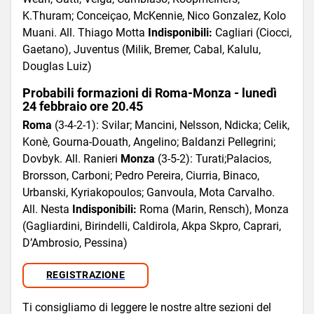
K.Thuram; Conceiçao, McKennie, Nico Gonzalez, Kolo
Muani. All. Thiago Motta
Indisponibili:
Cagliari (Ciocci,
Gaetano), Juventus (Milik, Bremer, Cabal, Kalulu,
Douglas Luiz)
Probabili formazioni di Roma-Monza - lunedì
24 febbraio ore 20.45
Roma
(3-4-2-1): Svilar; Mancini, Nelsson, Ndicka; Celik,
Konè, Gourna-Douath, Angelino; Baldanzi Pellegrini;
Dovbyk. All. Ranieri
Monza
(3-5-2): Turati;Palacios,
Brorsson, Carboni; Pedro Pereira, Ciurria, Binaco,
Urbanski, Kyriakopoulos; Ganvoula, Mota Carvalho.
All. Nesta
Indisponibili:
Roma (Marin, Rensch), Monza
(Gagliardini, Birindelli, Caldirola, Akpa Skpro, Caprari,
D’Ambrosio, Pessina)
REGISTRAZIONE
Ti consigliamo di leggere le nostre altre sezioni del