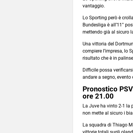
vantaggio.
Lo Sporting però è crol
Bundesliga è all’11° pos
mettendo già al sicuro la
Una vittoria del Dortmun
compiere l’impresa, lo Sp
risultato che è in palin
Difficile possa verifica
andare a segno, evento 
Pronostico PSV
ore 21.00
La Juve ha vinto 2-1 la 
non mette al sicuro i bia
La squadra di Thiago Mot
vittorie totali sugli ol