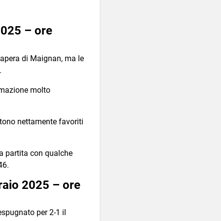
2025 – ore
a papera di Maignan, ma le
.
ormazione molto
artono nettamente favoriti
na partita con qualche
46.
raio 2025 – ore
espugnato per 2-1 il