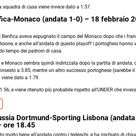
a squadra di casa viene invece dato a 1.57.
fica-Monaco (andata 1-0) – 18 febbraio 2
l Benfica aveva espugnato il campo del Monaco dopo che i franc
lsione, e anche all’andata di questo playoff i portoghesi hanno 
do tempo dei padroni di casa.
 e Monaco sembra quindi indirizzata dopo la partita di andata, co
nsesto a 3.85, mentre un altro successo portoghese (sarebbe il t
viene dato a 1.79.
1.56, e viene ritenuto più probabile rispetto all’UNDER che invece
ussia Dortmund-Sporting Lisbona (andata 
– ore 18.45
to molto bene all’andata contro i tedeschi, e ha rischiato di chiu