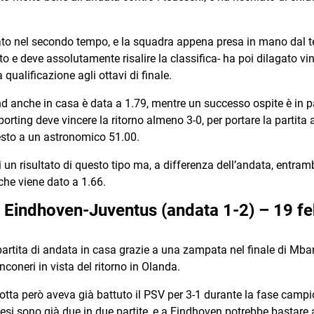
lato nel secondo tempo, e la squadra appena presa in mano dal t
to e deve assolutamente risalire la classifica- ha poi dilagato vi
 qualificazione agli ottavi di finale.
d anche in casa è data a 1.79, mentre un successo ospite è in p
orting deve vincere la ritorno almeno 3-0, per portare la partita 
sesto a un astronomico 51.00.
rsi un risultato di questo tipo ma, a differenza dell’andata, entr
che viene dato a 1.66.
 Eindhoven-Juventus (andata 1-2) – 19 f
partita di andata in casa grazie a una zampata nel finale di Mban
nconeri in vista del ritorno in Olanda.
ta però aveva già battuto il PSV per 3-1 durante la fase campio
andesi sono già due in due partite, e a Eindhoven potrebbe bastare