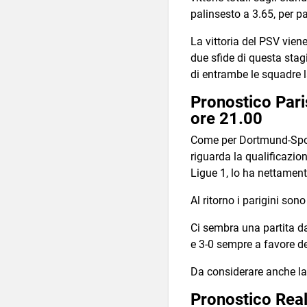
palinsesto a 3.65, per pa
La vittoria del PSV vien
due sfide di questa stag
di entrambe le squadre 
Pronostico Pari
ore 21.00
Come per Dortmund-Sport
riguarda la qualificazion
Ligue 1, lo ha nettament
Al ritorno i parigini son
Ci sembra una partita da
e 3-0 sempre a favore del
Da considerare anche la 
Pronostico Real