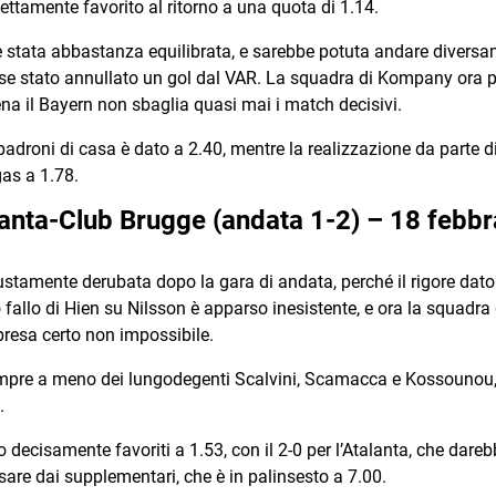
nettamente favorito al ritorno a una quota di 1.14.
è stata abbastanza equilibrata, e sarebbe potuta andare divers
sse stato annullato un gol dal VAR. La squadra di Kompany ora p
rena il Bayern non sbaglia quasi mai i match decisivi.
padroni di casa è dato a 2.40, mentre la realizzazione da parte 
gas a 1.78.
anta-Club Brugge (andata 1-2) – 18 febbr
giustamente derubata dopo la gara di andata, perché il rigore da
fallo di Hien su Nilsson è apparso inesistente, e ora la squadra
presa certo non impossibile.
empre a meno dei lungodegenti Scalvini, Scamacca e Kossounou,
.
 decisamente favoriti a 1.53, con il 2-0 per l’Atalanta, che dareb
re dai supplementari, che è in palinsesto a 7.00.