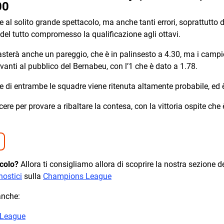
00
e al solito grande spettacolo, ma anche tanti errori, soprattutto 
del tutto compromesso la qualificazione agli ottavi.
basterà anche un pareggio, che è in palinsesto a 4.30, ma i campi
anti al pubblico del Bernabeu, con l’1 che è dato a 1.78.
e di entrambe le squadre viene ritenuta altamente probabile, ed è
ncere per provare a ribaltare la contesa, con la vittoria ospite che 
icolo?
Allora ti consigliamo allora di scoprire la nostra sezione d
nostici
sulla
Champions League
anche:
 League