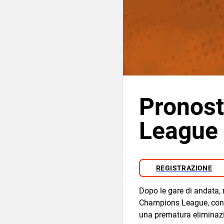
Pronost
League -
REGISTRAZIONE
Dopo le gare di andata, m
Champions League, con Mi
una prematura eliminaz