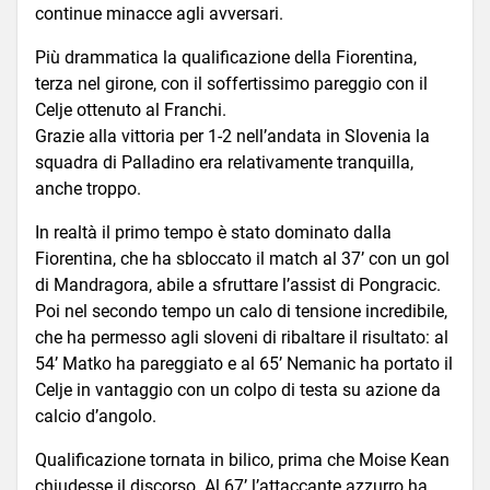
continue minacce agli avversari.
Più drammatica la qualificazione della Fiorentina,
terza nel girone, con il soffertissimo pareggio con il
Celje ottenuto al Franchi.
Grazie alla vittoria per 1-2 nell’andata in Slovenia la
squadra di Palladino era relativamente tranquilla,
anche troppo.
In realtà il primo tempo è stato dominato dalla
Fiorentina, che ha sbloccato il match al 37’ con un gol
di Mandragora, abile a sfruttare l’assist di Pongracic.
Poi nel secondo tempo un calo di tensione incredibile,
che ha permesso agli sloveni di ribaltare il risultato: al
54’ Matko ha pareggiato e al 65’ Nemanic ha portato il
Celje in vantaggio con un colpo di testa su azione da
calcio d’angolo.
Qualificazione tornata in bilico, prima che Moise Kean
chiudesse il discorso. Al 67’ l’attaccante azzurro ha