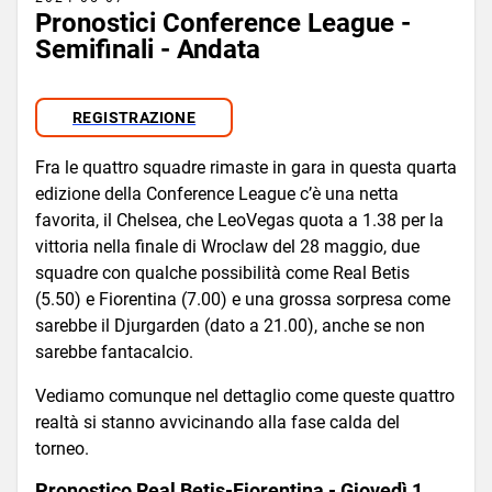
Pronostici Conference League -
Semifinali - Andata
REGISTRAZIONE
Fra le quattro squadre rimaste in gara in questa quarta
edizione della Conference League c’è una netta
favorita, il Chelsea, che LeoVegas quota a 1.38 per la
vittoria nella finale di Wroclaw del 28 maggio, due
squadre con qualche possibilità come Real Betis
(5.50) e Fiorentina (7.00) e una grossa sorpresa come
sarebbe il Djurgarden (dato a 21.00), anche se non
sarebbe fantacalcio.
Vediamo comunque nel dettaglio come queste quattro
realtà si stanno avvicinando alla fase calda del
torneo.
Pronostico Real Betis-Fiorentina - Giovedì 1