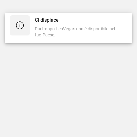
Ci dispiace!
Purtroppo LeoVegas non è disponibile nel
tuo Paese.
CASINÒ
CASINÒ LIVE
Casinò
Casinò Live
Slot Famose
Nuovi Giochi Live
LeoVegas Originals
LeoVegas Exclusive