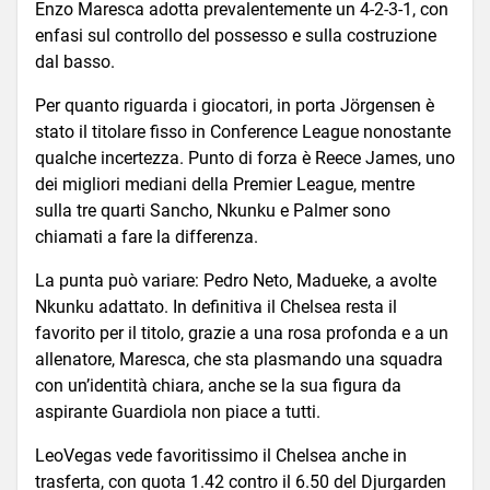
Enzo Maresca adotta prevalentemente un 4-2-3-1, con
enfasi sul controllo del possesso e sulla costruzione
dal basso.
Per quanto riguarda i giocatori, in porta Jörgensen è
stato il titolare fisso in Conference League nonostante
qualche incertezza. Punto di forza è Reece James, uno
dei migliori mediani della Premier League, mentre
sulla tre quarti Sancho, Nkunku e Palmer sono
chiamati a fare la differenza.
La punta può variare: Pedro Neto, Madueke, a avolte
Nkunku adattato. In definitiva il Chelsea resta il
favorito per il titolo, grazie a una rosa profonda e a un
allenatore, Maresca, che sta plasmando una squadra
con un’identità chiara, anche se la sua figura da
aspirante Guardiola non piace a tutti.
LeoVegas vede favoritissimo il Chelsea anche in
trasferta, con quota 1.42 contro il 6.50 del Djurgarden