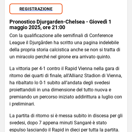
REGISTRAZIONE
Pronostico Djurgarden-Chelsea - Giovedì 1
maggio 2025, ore 21:00
Con la qualificazione alle semifinali di Conference
League il Djurgården ha scritto una pagina indelebile
della propria storia calcistica anche se non si tratta di
un miracolo perché nel girone era arrivato quinto.
La vittoria per 4-1 contro il Rapid Vienna nella gara di
ritorno dei quarti di finale, all’Allianz Stadion di Vienna,
ha ribaltato lo 0-1 subito all’andata degli svedesi
proiettandoli in una dimensione del tutto nuova e
premiando un percorso iniziato addirittura a luglio con
i preliminari.
La partita di ritorno si è messa subito in discesa per gli
svedesi, dopo 7 appena minuti Sangaré è stato
espulso lasciando il Rapid in dieci per tutta la partita.