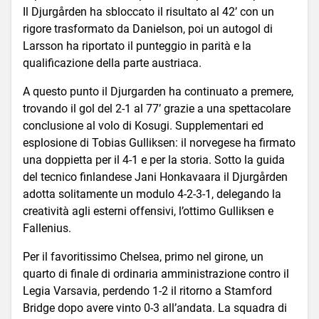
Il Djurgården ha sbloccato il risultato al 42’ con un
rigore trasformato da Danielson, poi un autogol di
Larsson ha riportato il punteggio in parità e la
qualificazione della parte austriaca.
A questo punto il Djurgarden ha continuato a premere,
trovando il gol del 2-1 al 77’ grazie a una spettacolare
conclusione al volo di Kosugi. Supplementari ed
esplosione di Tobias Gulliksen: il norvegese ha firmato
una doppietta per il 4-1 e per la storia. Sotto la guida
del tecnico finlandese Jani Honkavaara il Djurgården
adotta solitamente un modulo 4-2-3-1, delegando la
creatività agli esterni offensivi, l’ottimo Gulliksen e
Fallenius.
Per il favoritissimo Chelsea, primo nel girone, un
quarto di finale di ordinaria amministrazione contro il
Legia Varsavia, perdendo 1-2 il ritorno a Stamford
Bridge dopo avere vinto 0-3 all’andata. La squadra di