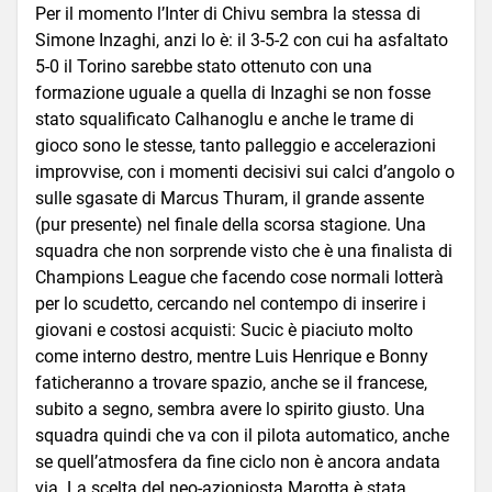
Per il momento l’Inter di Chivu sembra la stessa di
Simone Inzaghi, anzi lo è: il 3-5-2 con cui ha asfaltato
5-0 il Torino sarebbe stato ottenuto con una
formazione uguale a quella di Inzaghi se non fosse
stato squalificato Calhanoglu e anche le trame di
gioco sono le stesse, tanto palleggio e accelerazioni
improvvise, con i momenti decisivi sui calci d’angolo o
sulle sgasate di Marcus Thuram, il grande assente
(pur presente) nel finale della scorsa stagione. Una
squadra che non sorprende visto che è una finalista di
Champions League che facendo cose normali lotterà
per lo scudetto, cercando nel contempo di inserire i
giovani e costosi acquisti: Sucic è piaciuto molto
come interno destro, mentre Luis Henrique e Bonny
faticheranno a trovare spazio, anche se il francese,
subito a segno, sembra avere lo spirito giusto. Una
squadra quindi che va con il pilota automatico, anche
se quell’atmosfera da fine ciclo non è ancora andata
via. La scelta del neo-azioniosta Marotta è stata