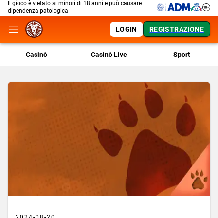
Il gioco è vietato ai minori di 18 anni e può causare
dipendenza patologica
LOGIN
REGISTRAZIONE
Casinò
Casinò Live
Sport
2024-08-20