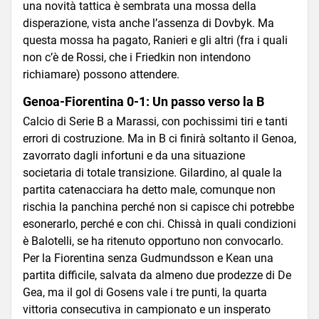
una novità tattica è sembrata una mossa della
disperazione, vista anche l’assenza di Dovbyk. Ma
questa mossa ha pagato, Ranieri e gli altri (fra i quali
non c’è de Rossi, che i Friedkin non intendono
richiamare) possono attendere.
Genoa-Fiorentina 0-1: Un passo verso la B
Calcio di Serie B a Marassi, con pochissimi tiri e tanti
errori di costruzione. Ma in B ci finirà soltanto il Genoa,
zavorrato dagli infortuni e da una situazione
societaria di totale transizione. Gilardino, al quale la
partita catenacciara ha detto male, comunque non
rischia la panchina perché non si capisce chi potrebbe
esonerarlo, perché e con chi. Chissà in quali condizioni
è Balotelli, se ha ritenuto opportuno non convocarlo.
Per la Fiorentina senza Gudmundsson e Kean una
partita difficile, salvata da almeno due prodezze di De
Gea, ma il gol di Gosens vale i tre punti, la quarta
vittoria consecutiva in campionato e un insperato