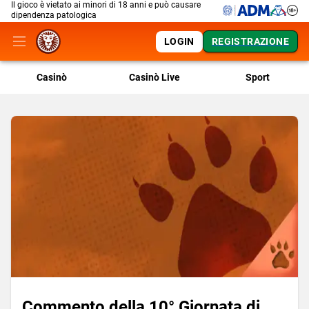
Il gioco è vietato ai minori di 18 anni e può causare
dipendenza patologica
LOGIN
REGISTRAZIONE
Casinò
Casinò Live
Sport
Commento della 10° Giornata di