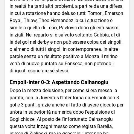
in realtà ha tanti altri problemi, a partire da una difesa
in cui a rotazione hanno deluso tutti: Tomori, Emerson
Royal, Thiaw, Theo Hernandez la cui situazione è
simile a quella di Leão, Pavlovic dopo gli entusiasmi
iniziali. Nel reparto si è salvato soltanto Gabbia, al di
là del gol nel derby e non può essere colpa dei singoli,
o almeno di tutti i singoli in contemporanea. In altre
parole senza un risultato positivo a Monza il mirino
verrà di nuovo puntato su Fonseca, non potendo i
dirigenti esonerare sé stessi.
Empoli-Inter 0-3: Aspettando Calhanoglu
Dopo la mezza delusione, per come si era messa la
partita, con la Juventus l’Inter torna da Empoli con 3
gol e 3 punti, grazie anche al fatto di avere giocato per
un’ora in superiorità numerica dopo l’espulsione di
Goglichidze. Al posto dell’infortunato Calhanoglu
questa volta Inzaghi messo come regista Barella,
invece di Zielinski, ma in generale l’Inter non ha