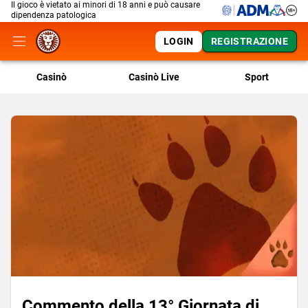
Il gioco è vietato ai minori di 18 anni e può causare
dipendenza patologica
LOGIN
REGISTRAZIONE
Casinò
Casinò Live
Sport
Commento della 13° Giornata di