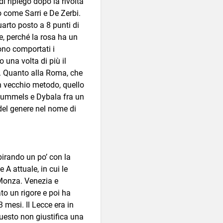
i ripiego dopo la rivolta
lo come Sarri e De Zerbi.
uarto posto a 8 punti di
, perché la rosa ha un
ono comportati i
 una volta di più il
e. Quanto alla Roma, che
n vecchio metodo, quello
e Hummels e Dybala fra un
 del genere nel nome di
pirando un po’ con la
A attuale, in cui le
 Monza. Venezia e
to un rigore e poi ha
3 mesi. Il Lecce era in
uesto non giustifica una