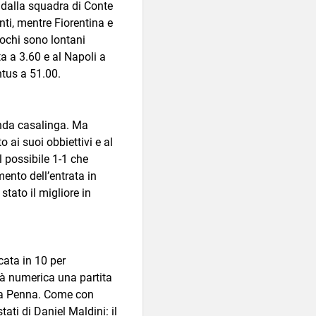
 dalla squadra di Conte
ti, mentre Fiorentina e
iochi sono lontani
ta a 3.60 e al Napoli a
ntus a 51.00.
conda casalinga. Ma
o ai suoi obbiettivi e al
l possibile 1-1 che
ento dell’entrata in
tato il migliore in
cata in 10 per
ità numerica una partita
 La Penna. Come con
ati di Daniel Maldini: il