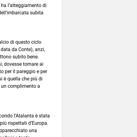
n ha l’atteggiamento di
ell’imbarcata subita
lcio di questo ciclo
data da Conte), anzi,
ettono subito bene.
i, dovesse tornare ai
to per il pareggio e per
 è quella che più di
 è un complimento a
ondo l’Atalanta è stata
più rispettati d’Europa.
 apparecchiato una