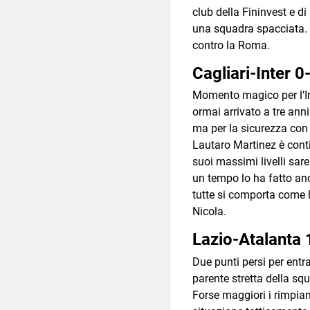
club della Fininvest e d
una squadra spacciata. 
contro la Roma.
Cagliari-Inter 
Momento magico per l’Int
ormai arrivato a tre ann
ma per la sicurezza con 
Lautaro Martinez è conti
suoi massimi livelli sareb
un tempo lo ha fatto an
tutte si comporta come 
Nicola.
Lazio-Atalanta 
Due punti persi per ent
parente stretta della squ
Forse maggiori i rimpian