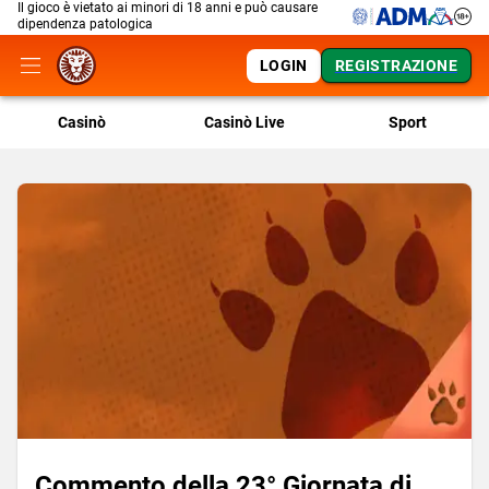
Il gioco è vietato ai minori di 18 anni e può causare
dipendenza patologica
LOGIN
REGISTRAZIONE
Casinò
Casinò Live
Sport
Commento della 23° Giornata di