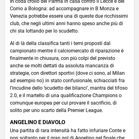
In coda crollo del Parma in casa contro il Lecce e del
Como a Bologna: ad accompagnare in B Monza e
Venezia potrebbe essere una di queste due ricchissimi
club, che negli ultimi anni hanno speso anche più di
chi sta lottando per lo scudetto.
Al di là della classifica tanti i temi proposti dal
campionato mentre il calciomercato di riparazione è
finalmente in chiusura, con più colpi del previsto
anche se molti dettati da assoluta mancanza di
strategie, con direttori sportivi (dove ci sono, al Milan
ad esempio no) in stato confusionale, schiacciati fra
l’incudine dello ‘scudetto dei bilanci’, mantra del tifoso
2.0, e il martello di una qualificazione Champions o
comunque europea per cui provare il sacrificio, di
solito per uno scarto della Premier League.
ANGELINO E DIAVOLO
Una partita di rara intensità ha fatto infuriare Conte e
non soltanto per il gran gol di Angelino nel finale che