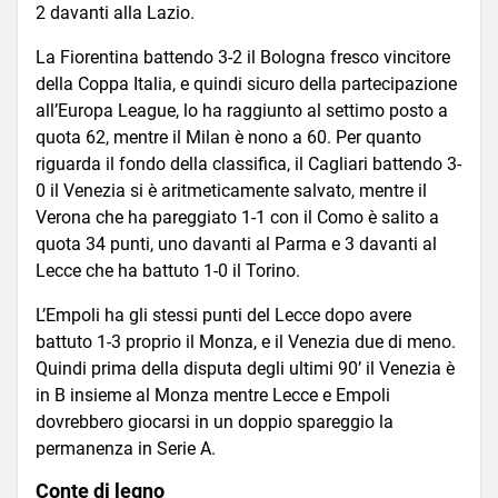
2 davanti alla Lazio.
La Fiorentina battendo 3-2 il Bologna fresco vincitore
della Coppa Italia, e quindi sicuro della partecipazione
all’Europa League, lo ha raggiunto al settimo posto a
quota 62, mentre il Milan è nono a 60. Per quanto
riguarda il fondo della classifica, il Cagliari battendo 3-
0 il Venezia si è aritmeticamente salvato, mentre il
Verona che ha pareggiato 1-1 con il Como è salito a
quota 34 punti, uno davanti al Parma e 3 davanti al
Lecce che ha battuto 1-0 il Torino.
L’Empoli ha gli stessi punti del Lecce dopo avere
battuto 1-3 proprio il Monza, e il Venezia due di meno.
Quindi prima della disputa degli ultimi 90’ il Venezia è
in B insieme al Monza mentre Lecce e Empoli
dovrebbero giocarsi in un doppio spareggio la
permanenza in Serie A.
Conte di legno