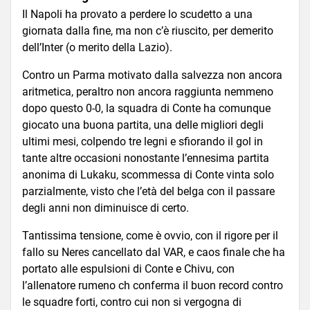
Il Napoli ha provato a perdere lo scudetto a una
giornata dalla fine, ma non c’è riuscito, per demerito
dell’Inter (o merito della Lazio).
Contro un Parma motivato dalla salvezza non ancora
aritmetica, peraltro non ancora raggiunta nemmeno
dopo questo 0-0, la squadra di Conte ha comunque
giocato una buona partita, una delle migliori degli
ultimi mesi, colpendo tre legni e sfiorando il gol in
tante altre occasioni nonostante l’ennesima partita
anonima di Lukaku, scommessa di Conte vinta solo
parzialmente, visto che l’età del belga con il passare
degli anni non diminuisce di certo.
Tantissima tensione, come è ovvio, con il rigore per il
fallo su Neres cancellato dal VAR, e caos finale che ha
portato alle espulsioni di Conte e Chivu, con
l’allenatore rumeno ch conferma il buon record contro
le squadre forti, contro cui non si vergogna di