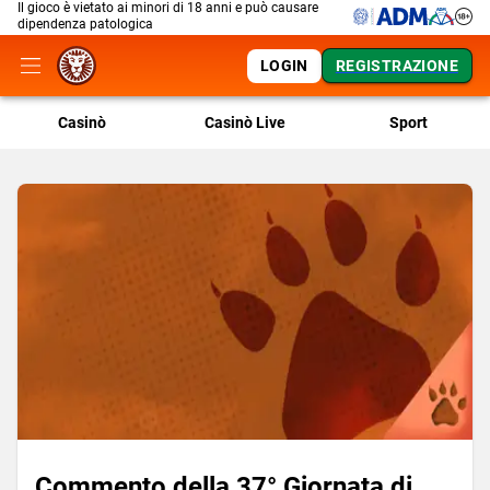
Il gioco è vietato ai minori di 18 anni e può causare
dipendenza patologica
LOGIN
REGISTRAZIONE
Casinò
Casinò Live
Sport
Commento della 37° Giornata di