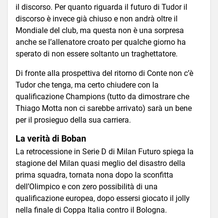
il discorso. Per quanto riguarda il futuro di Tudor il
discorso è invece già chiuso e non andrà oltre il
Mondiale del club, ma questa non è una sorpresa
anche se l’allenatore croato per qualche giorno ha
sperato di non essere soltanto un traghettatore.
Di fronte alla prospettiva del ritorno di Conte non c’è
Tudor che tenga, ma certo chiudere con la
qualificazione Champions (tutto da dimostrare che
Thiago Motta non ci sarebbe arrivato) sarà un bene
per il prosieguo della sua carriera.
La verità di Boban
La retrocessione in Serie D di Milan Futuro spiega la
stagione del Milan quasi meglio del disastro della
prima squadra, tornata nona dopo la sconfitta
dell’Olimpico e con zero possibilità di una
qualificazione europea, dopo essersi giocato il jolly
nella finale di Coppa Italia contro il Bologna.