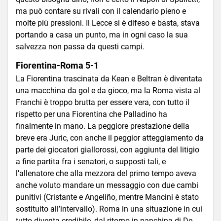
ma può contare su rivali con il calendario pieno e
molte più pressioni. Il Lecce si è difeso e basta, stava
portando a casa un punto, ma in ogni caso la sua
salvezza non passa da questi campi.
Fiorentina-Roma 5-1
La Fiorentina trascinata da Kean e Beltran è diventata
una macchina da gol e da gioco, ma la Roma vista al
Franchi è troppo brutta per essere vera, con tutto il
rispetto per una Fiorentina che Palladino ha
finalmente in mano. La peggiore prestazione della
breve era Juric, con anche il peggior atteggiamento da
parte dei giocatori giallorossi, con aggiunta del litigio
a fine partita fra i senatori, o supposti tali, e
l’allenatore che alla mezzora del primo tempo aveva
anche voluto mandare un messaggio con due cambi
punitivi (Cristante e Angeliño, mentre Mancini è stato
sostituito all’intervallo). Roma in una situazione in cui
tutto diventa credibile, dal ritorno in panchina di De