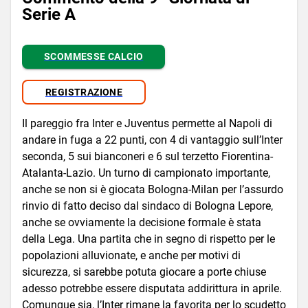
Serie A
SCOMMESSE CALCIO
REGISTRAZIONE
Il pareggio fra Inter e Juventus permette al Napoli di
andare in fuga a 22 punti, con 4 di vantaggio sull’Inter
seconda, 5 sui bianconeri e 6 sul terzetto Fiorentina-
Atalanta-Lazio. Un turno di campionato importante,
anche se non si è giocata Bologna-Milan per l’assurdo
rinvio di fatto deciso dal sindaco di Bologna Lepore,
anche se ovviamente la decisione formale è stata
della Lega. Una partita che in segno di rispetto per le
popolazioni alluvionate, e anche per motivi di
sicurezza, si sarebbe potuta giocare a porte chiuse
adesso potrebbe essere disputata addirittura in aprile.
Comunque sia, l’Inter rimane la favorita per lo scudetto