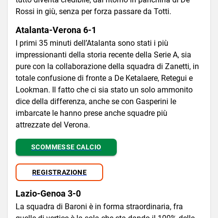
Rossi in giù, senza per forza passare da Totti.
Atalanta-Verona 6-1
I primi 35 minuti dell’Atalanta sono stati i più
impressionanti della storia recente della Serie A, sia
pure con la collaborazione della squadra di Zanetti, in
totale confusione di fronte a De Ketalaere, Retegui e
Lookman. Il fatto che ci sia stato un solo ammonito
dice della differenza, anche se con Gasperini le
imbarcate le hanno prese anche squadre più
attrezzate del Verona.
SCOMMESSE CALCIO
REGISTRAZIONE
Lazio-Genoa 3-0
La squadra di Baroni è in forma straordinaria, fra