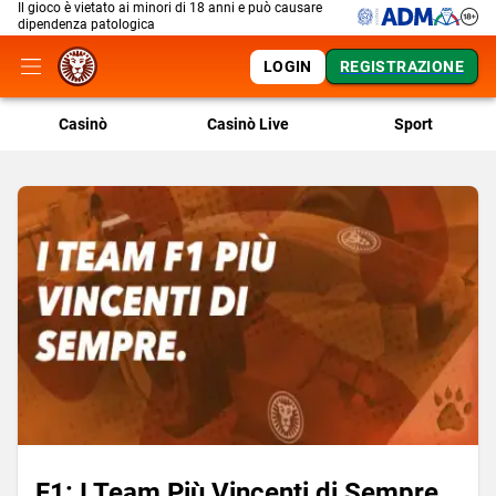
Il gioco è vietato ai minori di 18 anni e può causare
dipendenza patologica
LOGIN
REGISTRAZIONE
Casinò
Casinò Live
Sport
F1: I Team Più Vincenti di Sempre