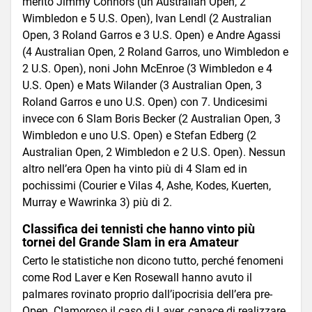
merito Jimmy Connors (un Australian Open, 2
Wimbledon e 5 U.S. Open), Ivan Lendl (2 Australian
Open, 3 Roland Garros e 3 U.S. Open) e Andre Agassi
(4 Australian Open, 2 Roland Garros, uno Wimbledon e
2 U.S. Open), noni John McEnroe (3 Wimbledon e 4
U.S. Open) e Mats Wilander (3 Australian Open, 3
Roland Garros e uno U.S. Open) con 7. Undicesimi
invece con 6 Slam Boris Becker (2 Australian Open, 3
Wimbledon e uno U.S. Open) e Stefan Edberg (2
Australian Open, 2 Wimbledon e 2 U.S. Open). Nessun
altro nell’era Open ha vinto più di 4 Slam ed in
pochissimi (Courier e Vilas 4, Ashe, Kodes, Kuerten,
Murray e Wawrinka 3) più di 2.
Classifica dei tennisti che hanno vinto più
tornei del Grande Slam in era Amateur
Certo le statistiche non dicono tutto, perché fenomeni
come Rod Laver e Ken Rosewall hanno avuto il
palmares rovinato proprio dall’ipocrisia dell’era pre-
Open. Clamoroso il caso di Laver, capace di realizzare