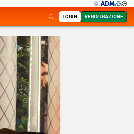
LOGIN
REGISTRAZIONE