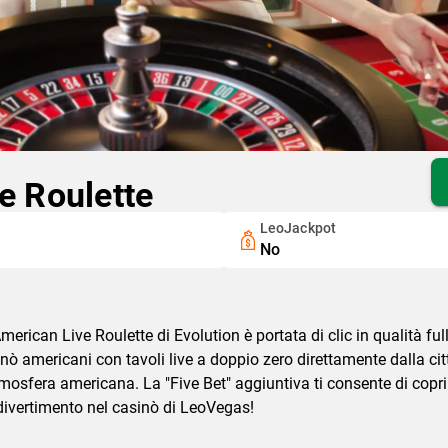
e Roulette
LeoJackpot
No
ican Live Roulette di Evolution è portata di clic in qualità full
nò americani con tavoli live a doppio zero direttamente dalla cit
atmosfera americana. La "Five Bet" aggiuntiva ti consente di cop
 divertimento nel casinò di LeoVegas!